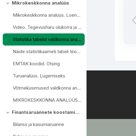
Mikrokeskkonna analüüs
Daralt
Mikrokeskkonna analüüs. Loengumaterjal
Video. Tegevusharu olukorra ja konkurentsitingimuste analüüs - Juhan Teder URL
Statistika tabelid valdkonna analüüsiks
Näide statistikaameti tabeli töötlemisest
EMTAK koodid. Otsing
Turuanalüüs. Lugemiseks
Võtmeküsimused valdkonna analüüsiks. Vajalik rühmatööks
MIKROKESKKONNA ANALÜÜSI ÜLESLAADIMINE
Finantsaruannete koostamine ja analüüs. KORDAMINE
Daralt
Bilanss ja kasumiaruanne