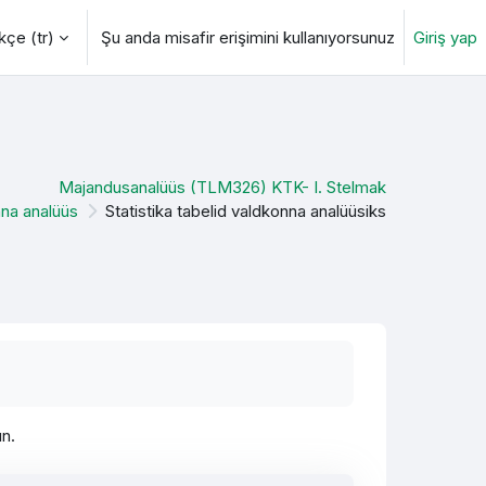
çe ‎(tr)‎
Şu anda misafir erişimini kullanıyorsunuz
Giriş yap
değiştir
Majandusanalüüs (TLM326) KTK- I. Stelmak
na analüüs
Statistika tabelid valdkonna analüüsiks
ın.