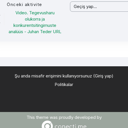
Önceki aktivite
Geçiş yap...
Video. Tegevusharu
olukorra ja
konkurentsitingimuste
analüüs - Juhan Teder URL
Şu anda misafir erişimini kullanıyorsunuz (
Giriş yap
)
Politikalar
This theme was proudly developed by