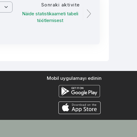
Sonraki aktivite
Näide statistikaameti tabeli
töötlemisest
Mobil uygulamayı edinin