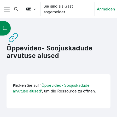
Zum Hauptinhalt
Sie sind als Gast
Anmelden
Sucheingabe umschalten
angemeldet
Website-Übersicht
Kursindex öffnen
Õppevideo- Soojuskadude
arvutuse alused
Abschlussbedingungen
Klicken Sie auf '
Õppevideo- Soojuskadude
arvutuse alused
', um die Ressource zu öffnen.