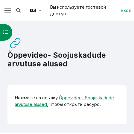
Перейти к основному содержанию
Вы используете гостевой
Вход
Изменить данные поисковой строки
доступ
Боковая панель
Открыть оглавление курса
Õppevideo- Soojuskadude
arvutuse alused
Требуемые условия завершения
Нажмите на ссылку
Õppevideo- Soojuskadude
arvutuse alused
, чтобы открыть ресурс.