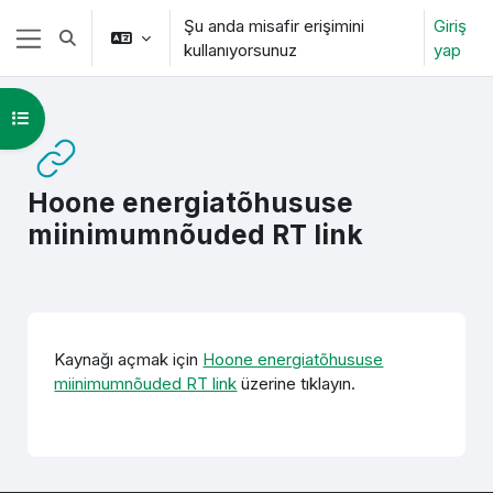
Ana içeriğe git
Şu anda misafir erişimini
Giriş
Arama girişini değiştir
kullanıyorsunuz
yap
Yan panel
Kurs dizinini aç
Hoone energiatõhususe
miinimumnõuded RT link
Tamamlama Gereklilikleri
Kaynağı açmak için
Hoone energiatõhususe
miinimumnõuded RT link
üzerine tıklayın.