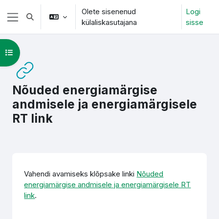
Jäta vahele peasisuni
Olete sisenenud
Logi
Lülitab otsingu sisendi
külaliskasutajana
sisse
Küljepaneel
Ava kursuse sisukord
Nõuded energiamärgise
andmisele ja energiamärgisele
RT link
Lõpetamise nõuded
Vahendi avamiseks klõpsake linki
Nõuded
energiamärgise andmisele ja energiamärgisele RT
link
.