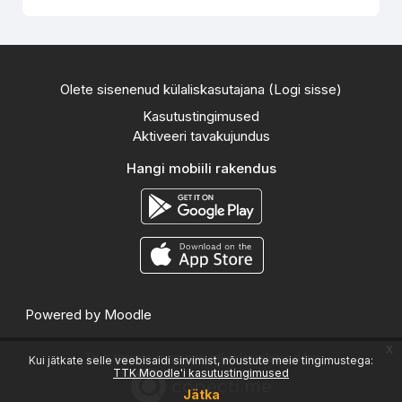
Olete sisenenud külaliskasutajana (
Logi sisse
)
Kasutustingimused
Aktiveeri tavakujundus
Hangi mobiili rakendus
Powered by
Moodle
x
This theme was proudly developed by
Kui jätkate selle veebisaidi sirvimist, nõustute meie tingimustega:
TTK Moodle'i kasutustingimused
Jätka