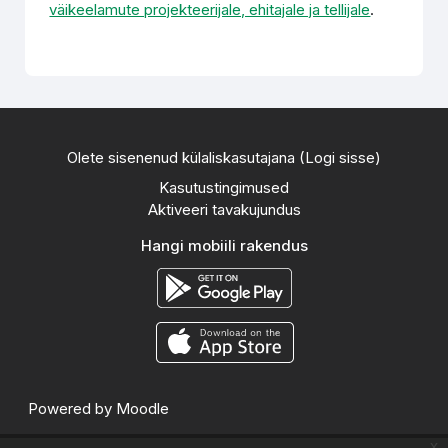
väikeelamute projekteerijale, ehitajale ja tellijale
.
Olete sisenenud külaliskasutajana (
Logi sisse
)
Kasutustingimused
Aktiveeri tavakujundus
Hangi mobiili rakendus
Powered by
Moodle
x