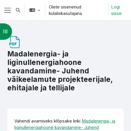
Jäta vahele peasisuni
Olete sisenenud
Logi
Lülitab otsingu sisendi
külaliskasutajana
sisse
Küljepaneel
Ava kursuse sisukord
Madalenergia- ja
liginullenergiahoone
kavandamine- Juhend
väikeelamute projekteerijale,
ehitajale ja tellijale
Lõpetamise nõuded
Vahendi avamiseks klõpsake linki
Madalenergia- ja
liginullenergiahoone kavandamine- Juhend