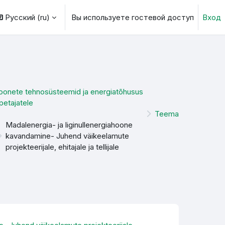
Русский ‎(ru)‎
Вы используете гостевой доступ
Вход
ь данные поисковой строки
oonete tehnosüsteemid ja energiatõhusus
petajatele
Teema
Madalenergia- ja liginullenergiahoone
kavandamine- Juhend väikeelamute
projekteerijale, ehitajale ja tellijale