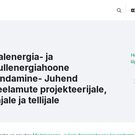
Изменит
lenergia- ja
H
lõ
nullenergiahoone
ndamine- Juhend
eelamute projekteerijale,
jale ja tellijale
ебуемые условия завершения