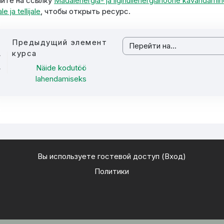
ите на ссылку
Madalenergia- ja liginullenergiahoone kavandamin
le ja tellijale
, чтобы открыть ресурс.
Предыдущий элемент
Перейти на...
курса
Näide kodutöö
lahendamiseks
Вы используете гостевой доступ (
Вход
)
Политики