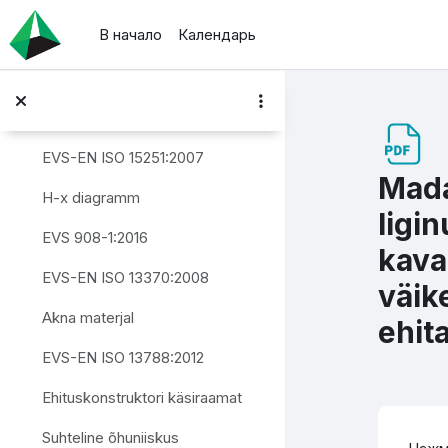
Перейти к основному содержанию
В начало
Календарь
Loengu slaidid - Piirete niiskustehniline toimivus
Välispiirete niiskustehniline toimimine
Loengu slaidid - Piirete niiskustehniline toimivus
EVS-EN ISO 15251:2007
Mada
H-x diagramm
ligi
EVS 908-1:2016
kava
EVS-EN ISO 13370:2008
väik
Akna materjal
ehita
EVS-EN ISO 13788:2012
Ehituskonstruktori käsiraamat
Тр
Suhteline õhuniiskus