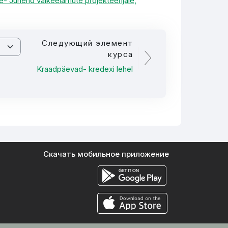
e- Juhend väikeelamute projekteerijale,
Следующий элемент
курса
Kraadpäevad- kredexi lehel
Скачать мобильное приложение