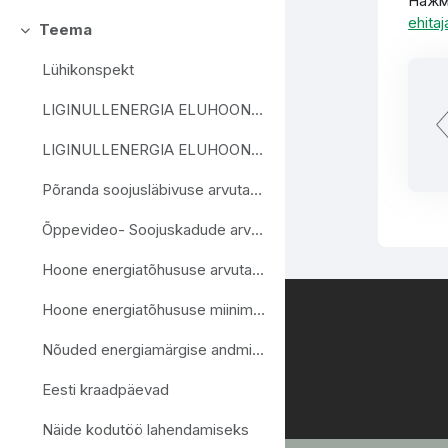
Нажм
ehitaja
Teema
Свернуть
Lühikonspekt
LIGINULLENERGIA ELUHOONED- VÄIKEMAJAD
LIGINULLENERGIA ELUHOONED RIDA- JA KORTERELAMUD
Põranda soojusläbivuse arvutamine
Õppevideo- Soojuskadude arvutuse alused
Hoone energiatõhususe arvutamise metoodika RT link
Hoone energiatõhususe miinimumnõuded RT link
Nõuded energiamärgise andmisele ja energiamärgisele RT link
Eesti kraadpäevad
Näide kodutöö lahendamiseks