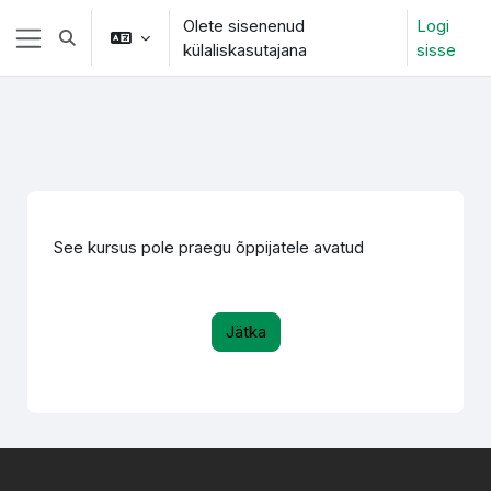
Jäta vahele peasisuni
Olete sisenenud
Logi
Lülitab otsingu sisendi
külaliskasutajana
sisse
Küljepaneel
See kursus pole praegu õppijatele avatud
Jätka