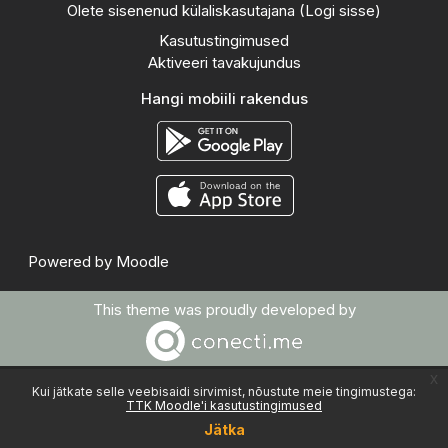
Olete sisenenud külaliskasutajana (
Logi sisse
)
Kasutustingimused
Aktiveeri tavakujundus
Hangi mobiili rakendus
Powered by
Moodle
This theme was proudly developed by
x
Kui jätkate selle veebisaidi sirvimist, nõustute meie tingimustega:
TTK Moodle'i kasutustingimused
Jätka