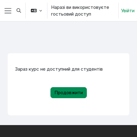
Перейти до головного вмісту
Наразі ви використовуєте
Увійти
Переключити введення пошуку
гостьовий доступ
Бокова панель
Зараз курс не доступний для студентів
Продовжити