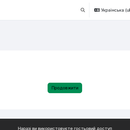
Українська ‎(uk
Переключити введення
Продовжити
Наразі ви використовуєте гостьовий доступ