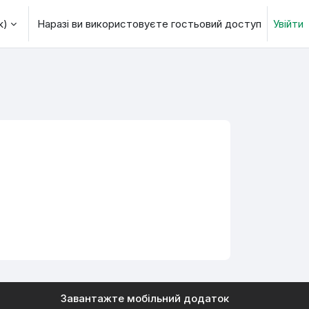
)‎
Наразі ви використовуєте гостьовий доступ
Увійти
 пошуку
Завантажте мобільний додаток