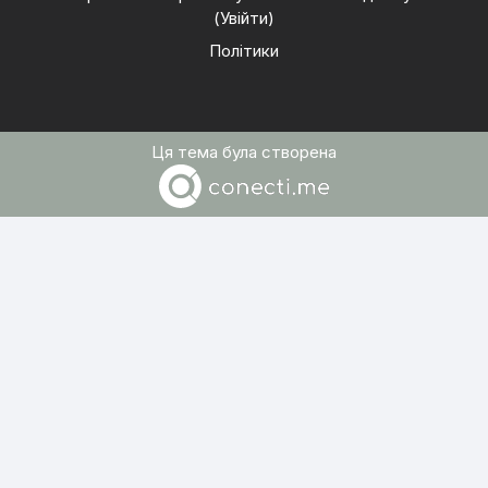
(
Увійти
)
Політики
Ця тема була створена