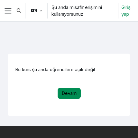
Ana içeriğe git
Şu anda misafir erişimini
Giriş
Arama girişini değiştir
kullanıyorsunuz
yap
Yan panel
Bu kurs şu anda öğrencilere açık değil
Devam