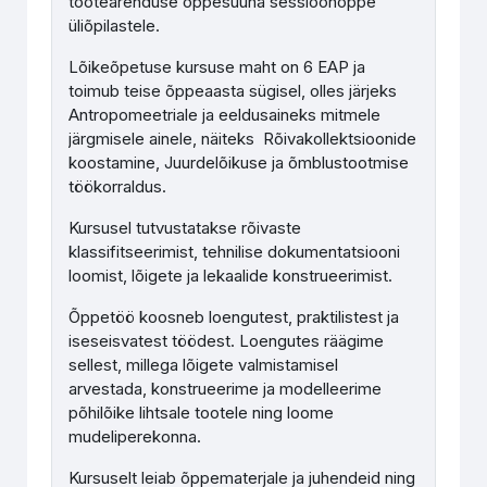
tootearenduse õppesuuna sessioonõppe
üliõpilastele.
Lõikeõpetuse kursuse maht on 6 EAP ja
toimub teise õppeaasta sügisel, olles järjeks
Antropomeetriale ja eeldusaineks mitmele
järgmisele ainele, näiteks Rõivakollektsioonide
koostamine, Juurdelõikuse ja õmblustootmise
töökorraldus.
Kursusel tutvustatakse rõivaste
klassifitseerimist, tehnilise dokumentatsiooni
loomist, lõigete ja lekaalide konstrueerimist.
Õppetöö koosneb loengutest, praktilistest ja
iseseisvatest töödest. Loengutes räägime
sellest, millega lõigete valmistamisel
arvestada, konstrueerime ja modelleerime
põhilõike lihtsale tootele ning loome
mudeliperekonna.
Kursuselt leiab õppematerjale ja juhendeid ning