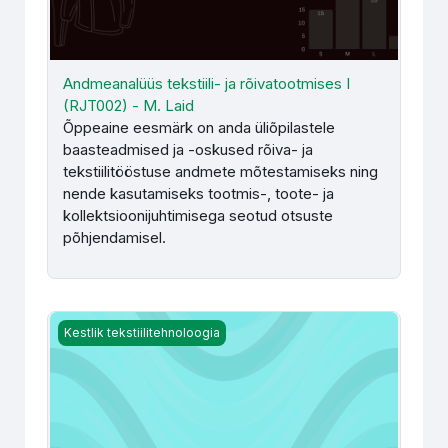
Andmeanalüüs tekstiili- ja rõivatootmises I
(RJT002) - M. Laid
Õppeaine eesmärk on anda üliõpilastele
baasteadmised ja -oskused rõiva- ja
tekstiilitööstuse andmete mõtestamiseks ning
nende kasutamiseks tootmis-, toote- ja
kollektsioonijuhtimisega seotud otsuste
põhjendamisel.
Materjaliõpetus I (RJT008) - D. Tuulik
Kestlik tekstiilitehnoloogia