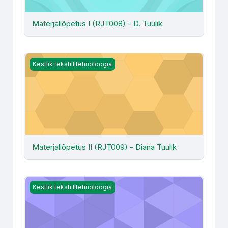
Materjaliõpetus I (RJT008) - D. Tuulik
Materjaliõpetus II (RJT009) - Diana Tuulik
Kestlik tekstiilitehnoloogia
Materjaliõpetus II (RJT009) - Diana Tuulik
Õmblustehnoloogia alused (RJT007) - Britta L. Brutus
Kestlik tekstiilitehnoloogia