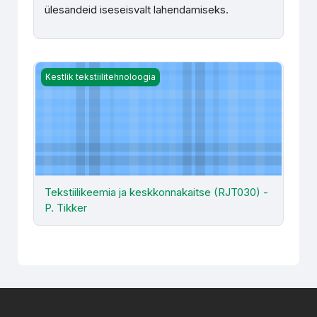
ülesandeid iseseisvalt lahendamiseks.
Tekstiilikeemia ja keskkonnakaitse (RJT030) - P. Tikker
Kestlik tekstiilitehnoloogia
Tekstiilikeemia ja keskkonnakaitse (RJT030) -
P. Tikker