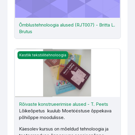
Õmblustehnoloogia alused (RJT007) - Britta L.
Brutus
Rõivaste konstrueerimise alused - T. Peets
Kestlik tekstiilitehnoloogia
Rõivaste konstrueerimise alused - T. Peets
Lõikeõpetus kuulub Moetööstuse õppekava
põhiõppe moodulisse.
Käesolev kursus on mõeldud tehnoloogia ja