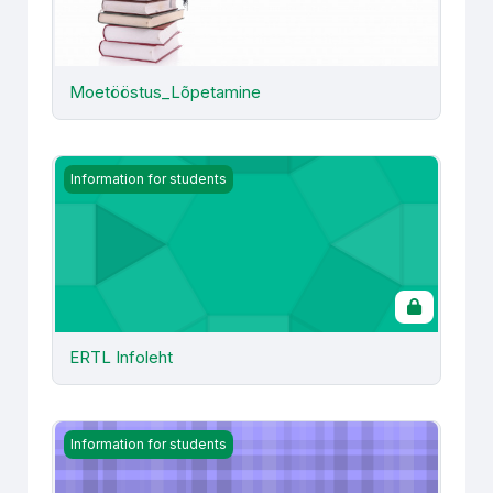
Moetööstus_Lõpetamine
ERTL Infoleht
Information for students
ERTL Infoleht
Info moetööstuse tudengitele (ERTL infoleht, laborigraaf
Information for students