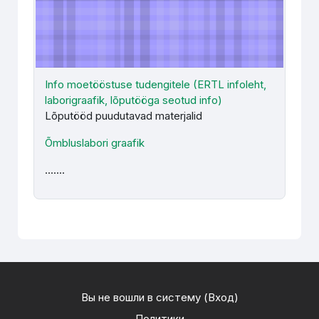
Info moetööstuse tudengitele (ERTL infoleht,
laborigraafik, lõputööga seotud info)
Lõputööd puudutavad materjalid
Õmbluslabori graafik
.......
Вы не вошли в систему (
Вход
)
Политики