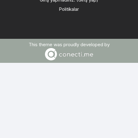
Politikalar
This theme was proudly developed by