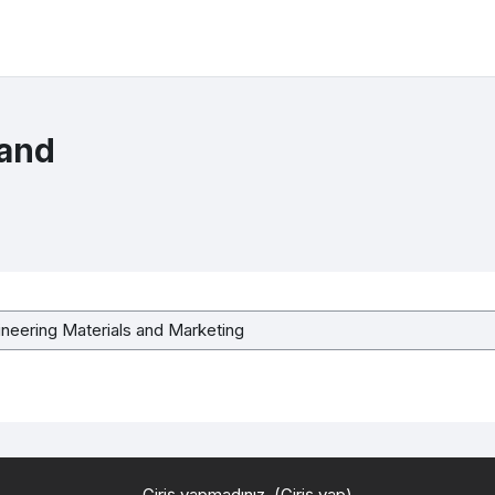
 and
Giriş yapmadınız. (
Giriş yap
)