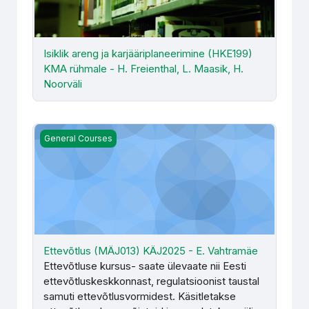
Isiklik areng ja karjääriplaneerimine (HKE199)
KMA rühmale - H. Freienthal, L. Maasik, H.
Noorväli
Ettevõtlus (MÄJ013) KÄJ2025 - E. Vahtramäe
General Courses
Ettevõtlus (MÄJ013) KÄJ2025 - E. Vahtramäe
Ettevõtluse kursus- saate ülevaate nii Eesti
ettevõtluskeskkonnast, regulatsioonist taustal
samuti ettevõtlusvormidest. Käsitletakse