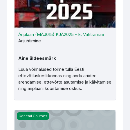
Äriplaan (MÄJ015) KJÄ2025 - E. Vahtramäe
Ärijuhtimine
Aine üldeesmärk
Luua võimalused toime tulla Eesti
ettevõtluskeskkonnas ning anda äriidee
arendamise, ettevõtte asutamise ja käivitamise
ning äriplaani koostamise oskus.
Eesti keele kirjalik väljendusoskus (HKE131) - M. Pärenso
General Courses