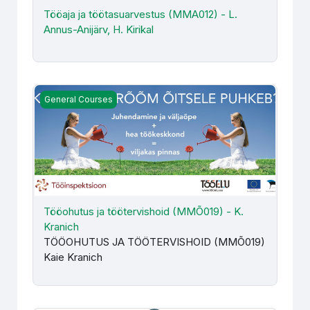
Tööaja ja töötasuarvestus (MMA012) - L.
Annus-Anijärv, H. Kirikal
Tööohutus ja töötervishoid (MMÕ019) - K. Kranich
General Courses
Tööohutus ja töötervishoid (MMÕ019) - K.
Kranich
TÖÖOHUTUS JA TÖÖTERVISHOID (MMÕ019)
Kaie Kranich