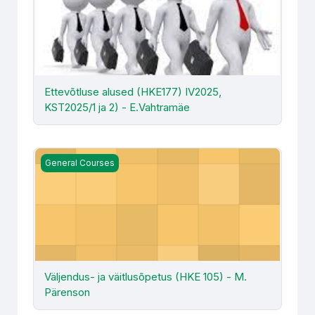
Ettevõtluse alused (HKE177) IV2025,
KST2025/1 ja 2) - E.Vahtramäe
Väljendus- ja väitlusõpetus (HKE 105) - M. Pärenson
General Courses
Väljendus- ja väitlusõpetus (HKE 105) - M.
Pärenson