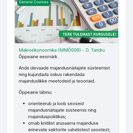
Makroökonoomika (MMÕ009) - D. Tandru
General Courses
Makroökonoomika (MMÕ009) - D. Tandru
Õppeaine eesmärk
Anda ülevaade majandusnäitajate süsteemist
ning kujundada oskus rakendada
majanduslikke meetodeid ja teooriaid.
Õppeaine läbinu:
orienteerub ja loob seoseid
majandusnäitajate süsteemis ning
majanduspoliitikas;
omab kriitilist arusaama majanduse
erinevate sektorite vahelistest seostest;