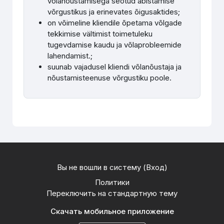
võlanõustamisega seotud abistamise
võrgustikus ja erinevates õigusaktides
;
on võimeline kliendile õpetama võlgade
tekkimise vältimist toimetuleku
tugevdamise kaudu ja võlaprobleemide
lahendamist.
;
suunab vajadusel kliendi võlanõustaja ja
nõustamisteenuse võrgustiku poole
.
Вы не вошли в систему (
Вход
)
Политики
Переключить на стандартную тему
Скачать мобильное приложение