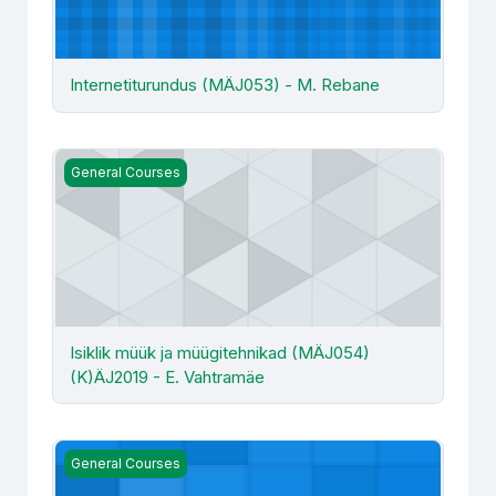
Internetiturundus (MÄJ053) - M. Rebane
Isiklik müük ja müügitehnikad (MÄJ054) (K)ÄJ2019 - E. 
General Courses
Isiklik müük ja müügitehnikad (MÄJ054)
(K)ÄJ2019 - E. Vahtramäe
Juhtimisarvestus TLM481 - K. Kukk (2023)
General Courses