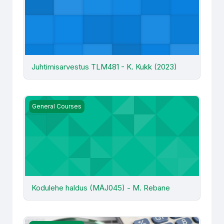
Juhtimisarvestus TLM481 - K. Kukk (2023)
Kodulehe haldus (MÄJ045) - M. Rebane
General Courses
Kodulehe haldus (MÄJ045) - M. Rebane