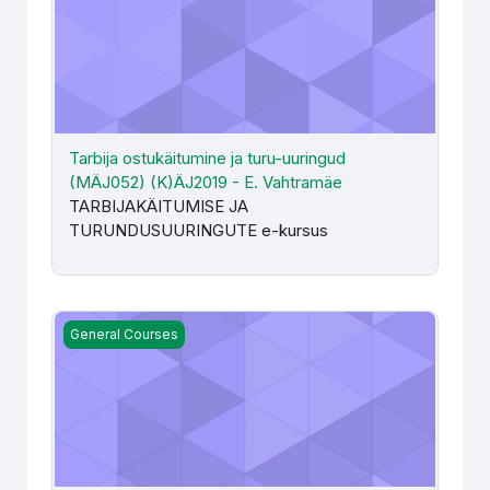
Tarbija ostukäitumine ja turu-uuringud
(MÄJ052) (K)ÄJ2019 - E. Vahtramäe
TARBIJAKÄITUMISE JA
TURUNDUSUURINGUTE e-kursus
Tööaja ja töötasuarvestus (MMA012) - L. Annus-Anijärv, H.
General Courses