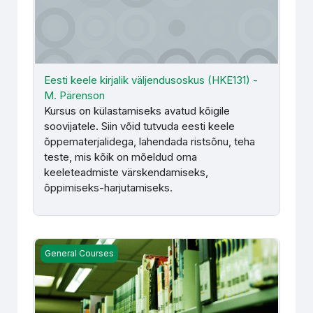
Eesti keele kirjalik väljendusoskus (HKE131) -
M. Pärenson
Kursus on külastamiseks avatud kõigile
soovijatele. Siin võid tutvuda eesti keele
õppematerjalidega, lahendada ristsõnu, teha
teste, mis kõik on mõeldud oma
keeleteadmiste värskendamiseks,
õppimiseks-harjutamiseks.
Isiklik areng ja karjääriplaneerimine (HKE199) KMA rühmale
General Courses