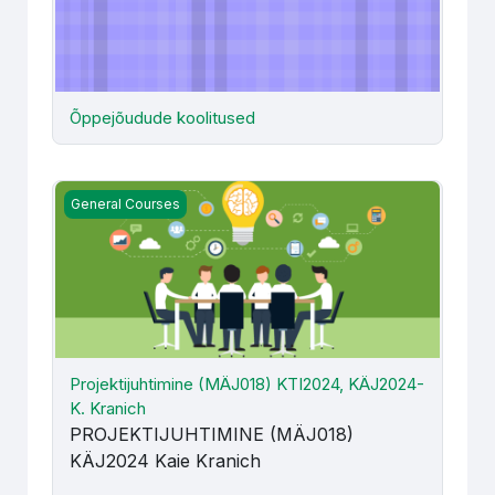
Õppejõudude koolitused
Projektijuhtimine (MÄJ018) KTI2024, KÄJ2024- K. Kranic
General Courses
Projektijuhtimine (MÄJ018) KTI2024, KÄJ2024-
K. Kranich
PROJEKTIJUHTIMINE (MÄJ018)
KÄJ2024 Kaie Kranich