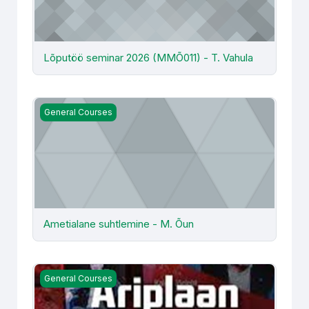
Lõputöö seminar 2026 (MMÕ011) - T. Vahula
Ametialane suhtlemine - M. Õun
General Courses
Ametialane suhtlemine - M. Õun
Äriplaan (MÄJ015) KJÄ2025 - E. Vahtramäe
General Courses