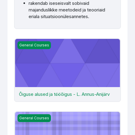
rakendab iseseisvalt sobivaid
majanduslikke meetodeid ja teooriaid
eriala situatsioonülesannetes.
Õiguse alused ja tööõigus - L. Annus-Anijärv
General Courses
Õiguse alused ja tööõigus - L. Annus-Anijärv
Õppejõudude koolitused
General Courses