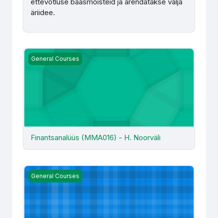
ettevõtluse baasmõisteid ja arendatakse välja
äriidee.
Finantsanalüüs (MMA016) - H. Noorväli
General Courses
Finantsanalüüs (MMA016) - H. Noorväli
Internetiturundus (MÄJ053) - M. Rebane
General Courses