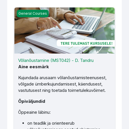
Võlanõustamine (MST042) - D. Tandru
General Courses
Võlanõustamine (MST042) - D. Tandru
Aine eesmärk
Kujundada arusaam võlanõustamisteenusest,
võlgade ümberkujundamisest, käendusest,
vastutusest ning toetada toimetulekuvõimet.
Õpiväljundid
Õppeaine läbinu:
on teadlik ja orienteerub