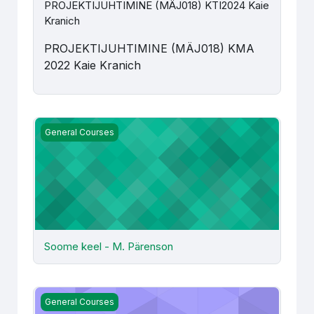
PROJEKTIJUHTIMINE (MÄJ018) KTI2024 Kaie
Kranich
PROJEKTIJUHTIMINE (MÄJ018) KMA
2022 Kaie Kranich
Soome keel - M. Pärenson
General Courses
Soome keel - M. Pärenson
Tarbija ostukäitumine ja turu-uuringud (MÄJ052) (K)ÄJ20
General Courses