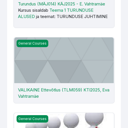
Turundus (MÄJ014) KÄJ2025 - E. Vahtramäe
Kursus sisaldab
Teema 1 TURUNDUSE
ALUSED
ja teemat: TURUNDUSE JUHTIMINE
VALIKAINE Ettevõtlus (TLM059) KTI2025, Eva Vahtramä
General Courses
VALIKAINE Ettevõtlus (TLM059) KTI2025, Eva
Vahtramäe
Ettevõtluse alused (HKE177) IV2025, KST2025/1 ja 2) - 
General Courses