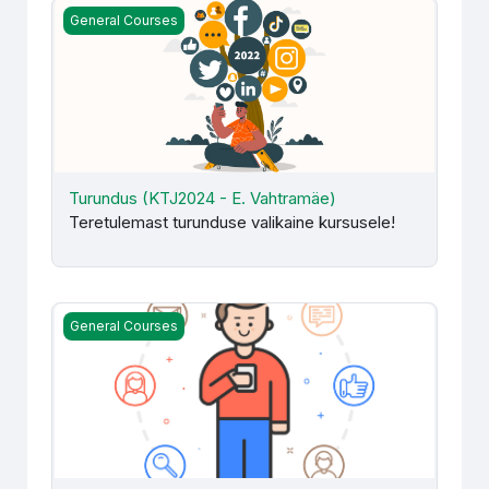
Turundus (KTJ2024 - E. Vahtramäe)
General Courses
Turundus (KTJ2024 - E. Vahtramäe)
Teretulemast turunduse valikaine kursusele!
Turundus (MÄJ014) KÄJ2025 - E. Vahtramäe
General Courses