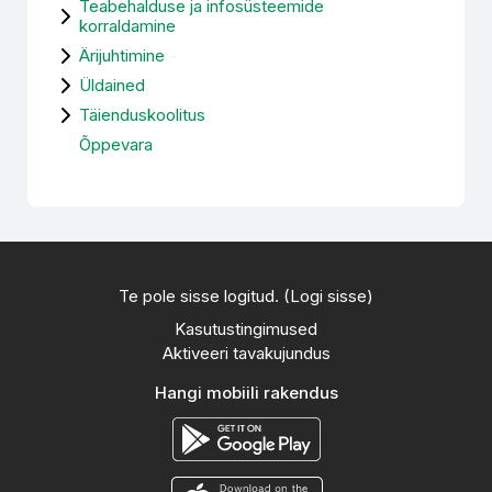
Teabehalduse ja infosüsteemide
korraldamine
Ärijuhtimine
Üldained
Täienduskoolitus
Õppevara
Te pole sisse logitud. (
Logi sisse
)
Kasutustingimused
Aktiveeri tavakujundus
Hangi mobiili rakendus