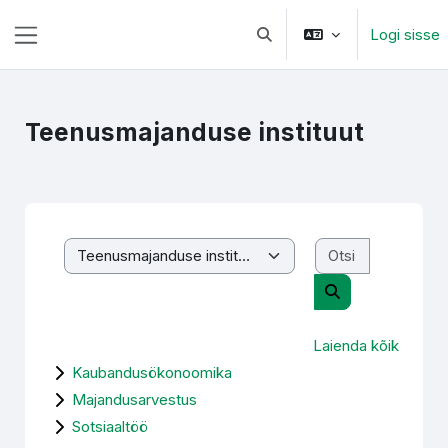
Jäta vahele peasisuni
Logi sisse
Lülitab otsingu sisendi
Küljepaneel
Teenusmajanduse instituut
Otsi kursusi
Kursuste kategooriad
Otsi kursusi
Laienda kõik
Kaubandusökonoomika
Majandusarvestus
Sotsiaaltöö