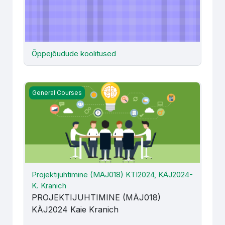
Õppejõudude koolitused
Projektijuhtimine (MÄJ018) KTI2024, KÄJ2024- K. Kranic
General Courses
Projektijuhtimine (MÄJ018) KTI2024, KÄJ2024-
K. Kranich
PROJEKTIJUHTIMINE (MÄJ018)
KÄJ2024 Kaie Kranich