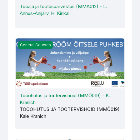
Tööaja ja töötasuarvestus (MMA012) - L.
Annus-Anijärv, H. Kirikal
Tööohutus ja töötervishoid (MMÕ019) - K. Kranich
General Courses
Tööohutus ja töötervishoid (MMÕ019) - K.
Kranich
TÖÖOHUTUS JA TÖÖTERVISHOID (MMÕ019)
Kaie Kranich