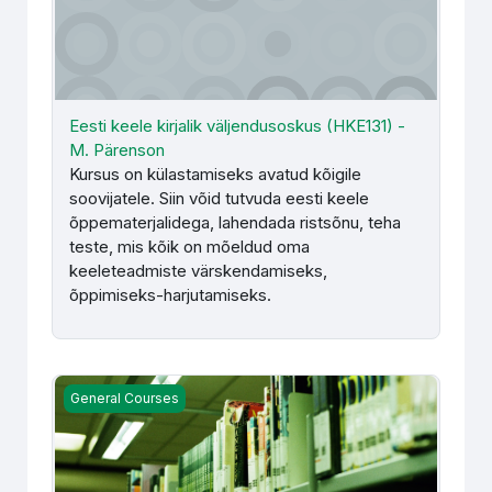
Eesti keele kirjalik väljendusoskus (HKE131) -
M. Pärenson
Kursus on külastamiseks avatud kõigile
soovijatele. Siin võid tutvuda eesti keele
õppematerjalidega, lahendada ristsõnu, teha
teste, mis kõik on mõeldud oma
keeleteadmiste värskendamiseks,
õppimiseks-harjutamiseks.
Isiklik areng ja karjääriplaneerimine (HKE199) KMA rühmale
General Courses