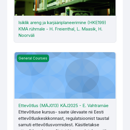
Isiklik areng ja karjääriplaneerimine (HKE199)
KMA rühmale - H. Freienthal, L. Maasik, H.
Noorväli
Ettevõtlus (MÄJ013) KÄJ2025 - E. Vahtramäe
General Courses
Ettevõtlus (MÄJ013) KÄJ2025 - E. Vahtramäe
Ettevõtluse kursus- saate ülevaate nii Eesti
ettevõtluskeskkonnast, regulatsioonist taustal
samuti ettevõtlusvormidest. Käsitletakse