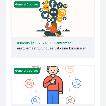
Turundus (KTJ2024 - E. Vahtramäe)
General Courses
Turundus (KTJ2024 - E. Vahtramäe)
Teretulemast turunduse valikaine kursusele!
Turundus (MÄJ014) KÄJ2025 - E. Vahtramäe
General Courses