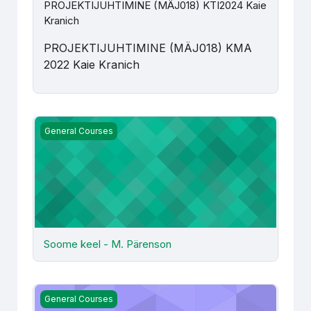
PROJEKTIJUHTIMINE (MÄJ018) KTI2024 Kaie
Kranich
PROJEKTIJUHTIMINE (MÄJ018) KMA
2022 Kaie Kranich
Soome keel - M. Pärenson
General Courses
Soome keel - M. Pärenson
Tarbija ostukäitumine ja turu-uuringud (MÄJ052) (K)ÄJ20
General Courses