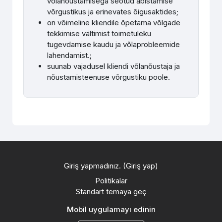
võlanõustamisega seotud abistamise
võrgustikus ja erinevates õigusaktides
;
on võimeline kliendile õpetama võlgade
tekkimise vältimist toimetuleku
tugevdamise kaudu ja võlaprobleemide
lahendamist.
;
suunab vajadusel kliendi võlanõustaja ja
nõustamisteenuse võrgustiku poole
.
Giriş yapmadınız. (
Giriş yap
)
Politikalar
Standart temaya geç
Mobil uygulamayı edinin