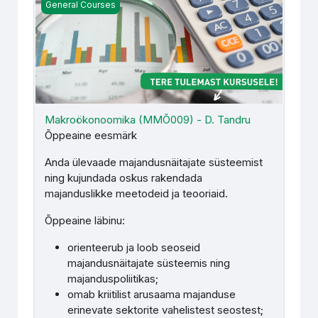
Makroökonoomika (MMÕ009) - D. Tandru
General Courses
Makroökonoomika (MMÕ009) - D. Tandru
Õppeaine eesmärk
Anda ülevaade majandusnäitajate süsteemist
ning kujundada oskus rakendada
majanduslikke meetodeid ja teooriaid.
Õppeaine läbinu:
orienteerub ja loob seoseid
majandusnäitajate süsteemis ning
majanduspoliitikas;
omab kriitilist arusaama majanduse
erinevate sektorite vahelistest seostest;