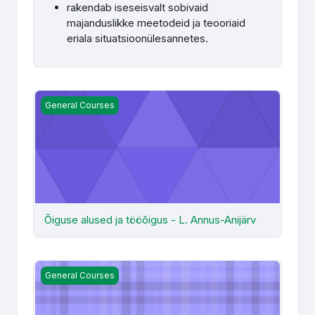
rakendab iseseisvalt sobivaid
majanduslikke meetodeid ja teooriaid
eriala situatsioonülesannetes.
Õiguse alused ja tööõigus - L. Annus-Anijärv
General Courses
Õiguse alused ja tööõigus - L. Annus-Anijärv
Õppejõudude koolitused
General Courses