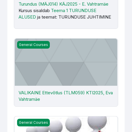
Turundus (MÄJ014) KÄJ2025 - E. Vahtramäe
Kursus sisaldab
Teema 1 TURUNDUSE
ALUSED
ja teemat: TURUNDUSE JUHTIMINE
VALIKAINE Ettevõtlus (TLM059) KTI2025, Eva Vahtramä
General Courses
VALIKAINE Ettevõtlus (TLM059) KTI2025, Eva
Vahtramäe
Ettevõtluse alused (HKE177) IV2025, KST2025/1 ja 2) - 
General Courses