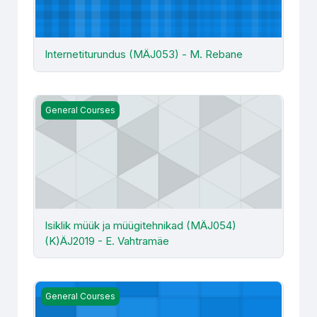
Internetiturundus (MÄJ053) - M. Rebane
Isiklik müük ja müügitehnikad (MÄJ054) (K)ÄJ2019 - E. 
General Courses
Isiklik müük ja müügitehnikad (MÄJ054)
(K)ÄJ2019 - E. Vahtramäe
Juhtimisarvestus TLM481 - K. Kukk (2023)
General Courses