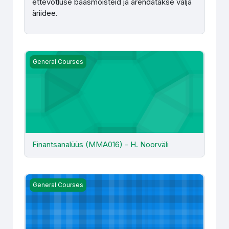
ettevõtluse baasmõisteid ja arendatakse välja
äriidee.
Finantsanalüüs (MMA016) - H. Noorväli
General Courses
Finantsanalüüs (MMA016) - H. Noorväli
Internetiturundus (MÄJ053) - M. Rebane
General Courses