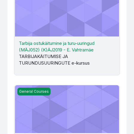
Tarbija ostukäitumine ja turu-uuringud
(MÄJ052) (K)ÄJ2019 - E. Vahtramäe
TARBIJAKÄITUMISE JA
TURUNDUSUURINGUTE e-kursus
Tööaja ja töötasuarvestus (MMA012) - L. Annus-Anijärv, H.
General Courses