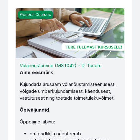
Võlanõustamine (MST042) - D. Tandru
General Courses
Võlanõustamine (MST042) - D. Tandru
Aine eesmärk
Kujundada arusaam võlanõustamisteenusest,
võlgade ümberkujundamisest, käendusest,
vastutusest ning toetada toimetulekuvõimet.
Õpiväljundid
Õppeaine läbinu:
on teadlik ja orienteerub