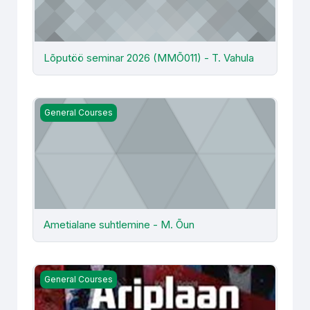
Lõputöö seminar 2026 (MMÕ011) - T. Vahula
Ametialane suhtlemine - M. Õun
General Courses
Ametialane suhtlemine - M. Õun
Äriplaan (MÄJ015) KJÄ2025 - E. Vahtramäe
General Courses