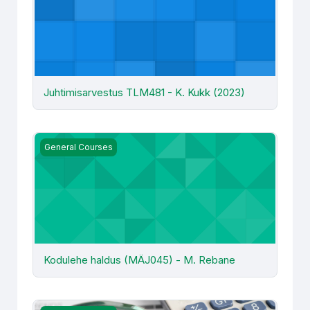
Juhtimisarvestus TLM481 - K. Kukk (2023)
Kodulehe haldus (MÄJ045) - M. Rebane
General Courses
Kodulehe haldus (MÄJ045) - M. Rebane