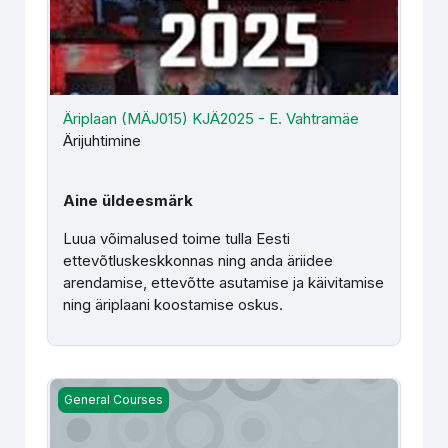
Äriplaan (MÄJ015) KJÄ2025 - E. Vahtramäe
Ärijuhtimine
Aine üldeesmärk
Luua võimalused toime tulla Eesti
ettevõtluskeskkonnas ning anda äriidee
arendamise, ettevõtte asutamise ja käivitamise
ning äriplaani koostamise oskus.
Eesti keele kirjalik väljendusoskus (HKE131) - M. Pärenso
General Courses