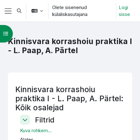
Jäta vahele peasisuni
Olete sisenenud
Logi
Lülitab otsingu sisendi
külaliskasutajana
sisse
Küljepaneel
Ava kursuse sisukord
Kinnisvara korrashoiu praktika I
- L. Paap, A. Pärtel
Kinnisvara korrashoiu
praktika I - L. Paap, A. Pärtel:
Kõik osalejad
Filtrid
Filtrid
Filtrid
Kuva rohkem...
Alates