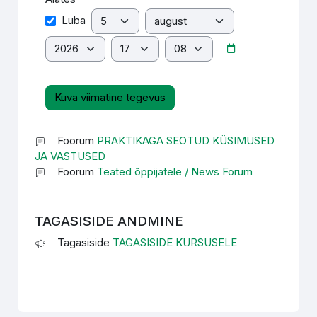
Päev
Kuu
Alates
Luba
Aasta
Tund
Minut
Foorum
PRAKTIKAGA SEOTUD KÜSIMUSED
JA VASTUSED
Foorum
Teated õppijatele / News Forum
TAGASISIDE ANDMINE
Tagasiside
TAGASISIDE KURSUSELE