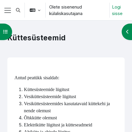
Jäta vahele peasisuni
Olete sisenenud
Logi
Lülitab otsingu sisendi
külaliskasutajana
sisse
Küljepaneel
Ava kursuse sisukord
Ava
Küttesüsteemid
Section outline
Antud peatükk sisaldab:
Küttesüsteemide liigitust
Vesiküttesüsteemide liigitust
Vesiküttesüsteemides kasutatavaid küttekehi ja
nende olemust
Õhkkütte olemust
Elektrikütte liigitust ja kütteseadmeid
Ahiküte ja ahjude liigitus