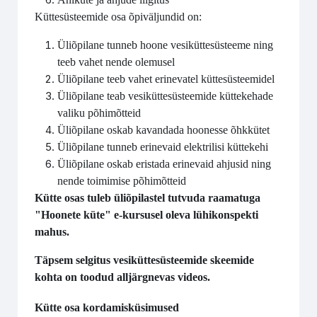
Küttesüsteemide osa õpiväljundid on:
Üliõpilane tunneb hoone vesiküttesüsteeme ning
teeb vahet nende olemusel
Üliõpilane teeb vahet erinevatel küttesüsteemidel
Üliõpilane teab vesiküttesüsteemide küttekehade
valiku põhimõtteid
Üliõpilane oskab kavandada hoonesse õhkkütet
Üliõpilane tunneb erinevaid elektrilisi küttekehi
Üliõpilane oskab eristada erinevaid ahjusid ning
nende toimimise põhimõtteid
Kütte osas tuleb üliõpilastel tutvuda raamatuga
"Hoonete küte" e-kursusel oleva lühikonspekti
mahus.
Täpsem selgitus vesiküttesüsteemide skeemide
kohta on toodud alljärgnevas videos.
Kütte osa kordamisküsimused