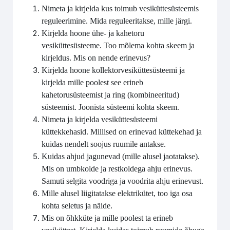
Nimeta ja kirjelda kus toimub vesiküttesüsteemis
reguleerimine. Mida reguleeritakse, mille järgi.
Kirjelda hoone ühe- ja kahetoru
vesiküttesüsteeme. Too mõlema kohta skeem ja
kirjeldus. Mis on nende erinevus?
Kirjelda hoone kollektorvesiküttesüsteemi ja
kirjelda mille poolest see erineb
kahetorusüsteemist ja ring (kombineeritud)
süsteemist. Joonista süsteemi kohta skeem.
Nimeta ja kirjelda vesiküttesüsteemi
küttekkehasid. Millised on erinevad küttekehad ja
kuidas nendelt soojus ruumile antakse.
Kuidas ahjud jagunevad (mille alusel jaotatakse).
Mis on umbkolde ja restkoldega ahju erinevus.
Samuti selgita voodriga ja voodrita ahju erinevust.
Mille alusel liigitatakse elektrikütet, too iga osa
kohta seletus ja näide.
Mis on õhkküte ja mille poolest ta erineb