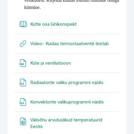
vesiküttest. Kirjelda kuidas toimub ruumide õhuga
kütmine.
Raamat
Kütte osa lühikonspekt
URL
Video- Kuidas termostaatventiil töötab
Fail
Küte ja ventilatsioon
Fail
Radiaatorite valiku programmi näidis
Fail
Konvektorite valikuprogrammi näidis
Välisõhu arvutuslikud temperatuurid
Fail
Eestis