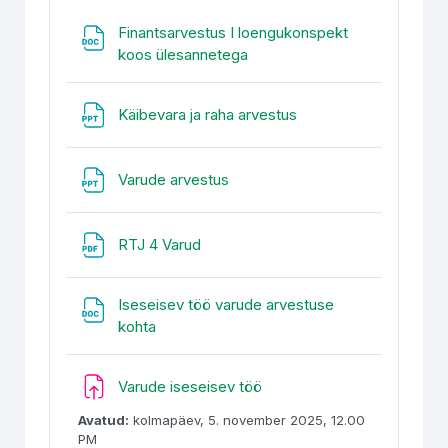
Finantsarvestus I loengukonspekt
Fail
koos ülesannetega
Fail
Käibevara ja raha arvestus
Fail
Varude arvestus
Fail
RTJ 4 Varud
Iseseisev töö varude arvestuse
Fail
kohta
Ülesanne
Varude iseseisev töö
Avatud:
kolmapäev, 5. november 2025, 12.00
PM