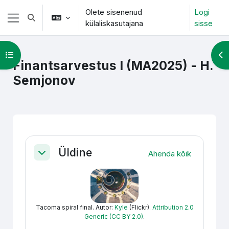
Jäta vahele peasisuni
Olete sisenenud
Logi
Lülitab otsingu sisendi
külaliskasutajana
sisse
Küljepaneel
Ava kursuse sisukord
Ava
Finantsarvestus I (MA2025) - H.
Semjonov
Section outline
Üldine
Ahenda kõik
Ahenda
Tacoma spiral final. Autor:
Kyle
(Flickr).
Attribution 2.0
Generic (CC BY 2.0)
.