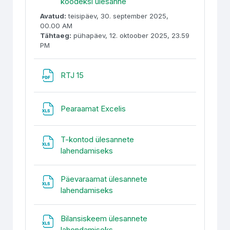
koodeksi ülesanne
Avatud:
teisipäev, 30. september 2025,
00.00 AM
Tähtaeg:
pühapäev, 12. oktoober 2025, 23.59
PM
Fail
RTJ 15
Fail
Pearaamat Excelis
T-kontod ülesannete
Fail
lahendamiseks
Päevaraamat ülesannete
Fail
lahendamiseks
Bilansiskeem ülesannete
Fail
lahendamiseks