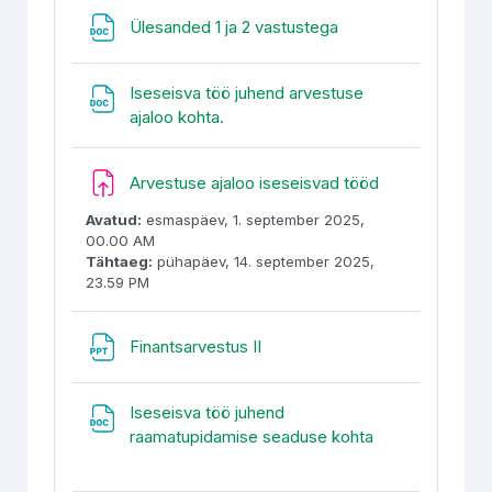
Fail
Ülesanded 1 ja 2 vastustega
Iseseisva töö juhend arvestuse
Fail
ajaloo kohta.
Ülesanne
Arvestuse ajaloo iseseisvad tööd
Avatud:
esmaspäev, 1. september 2025,
00.00 AM
Tähtaeg:
pühapäev, 14. september 2025,
23.59 PM
Fail
Finantsarvestus II
Iseseisva töö juhend
Fail
raamatupidamise seaduse kohta