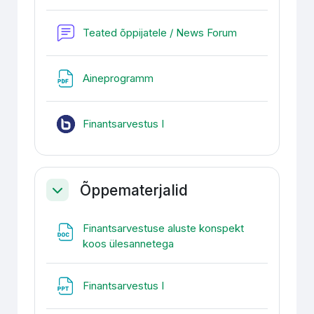
Foorum
Teated õppijatele / News Forum
Fail
Aineprogramm
BigBlueButtonBN
Finantsarvestus I
Õppematerjalid
Ahenda
Finantsarvestuse aluste konspekt
Fail
koos ülesannetega
Fail
Finantsarvestus I