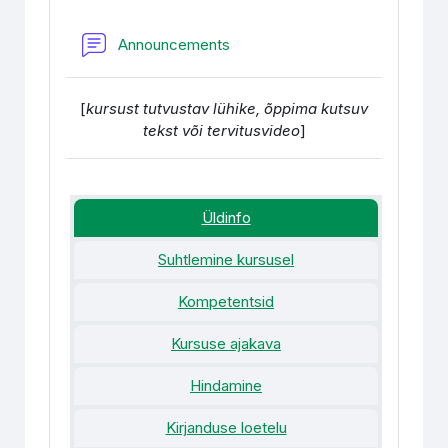
Foorum
Announcements
[
kursust tutvustav lühike, õppima kutsuv
tekst või tervitusvideo
]
Üldinfo
Suhtlemine kursusel
Kompetentsid
Kursuse ajakava
Hindamine
Kirjanduse loetelu