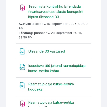
Teadmiste kontrolliks lahendada
finantsarvestuse aluste konspekti
lõpust ülesanne 33.
Avatud:
teisipäev, 16. september 2025, 00.00
AM
Tähtaeg:
pühapäev, 28. september 2025,
23.59 PM
Fail
Ülesande 33 vastused
Iseseisva töö juhend raamatupidaja
Fail
kutse-eetika kohta
Raamatupidaja kutse-eetika
Fail
koodeks
Raamatupidaja kutse-eetika