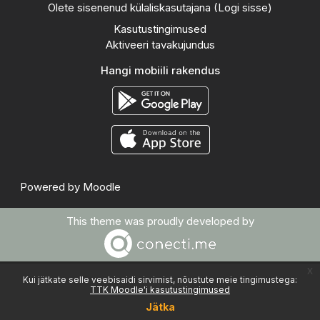
Olete sisenenud külaliskasutajana (
Logi sisse
)
Kasutustingimused
Aktiveeri tavakujundus
Hangi mobiili rakendus
Powered by
Moodle
This theme was proudly developed by
x
Kui jätkate selle veebisaidi sirvimist, nõustute meie tingimustega:
TTK Moodle'i kasutustingimused
Jätka