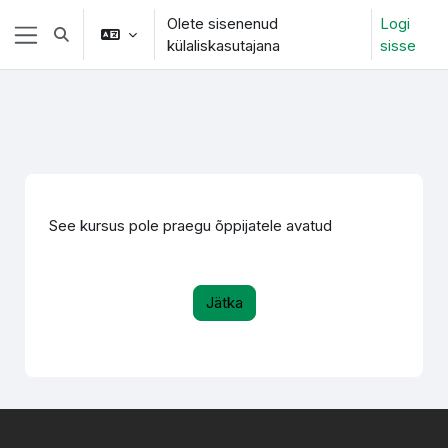
Jäta vahele peasisuni
Olete sisenenud
Logi
Lülitab otsingu sisendi
külaliskasutajana
sisse
Küljepaneel
See kursus pole praegu õppijatele avatud
Jätka