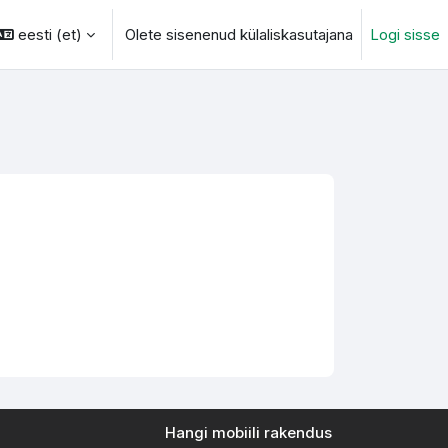
eesti ‎(et)‎
Olete sisenenud külaliskasutajana
Logi sisse
otsingu sisendi
Hangi mobiili rakendus