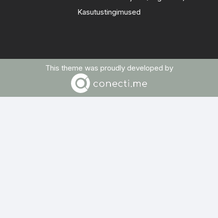
Kasutustingimused
This theme was proudly developed by