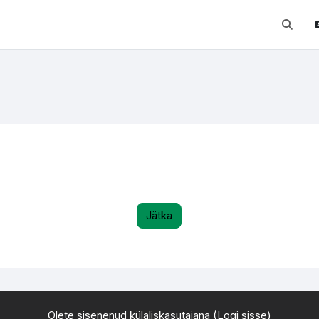
Lülitab 
Jätka
Olete sisenenud külaliskasutajana (
Logi sisse
)