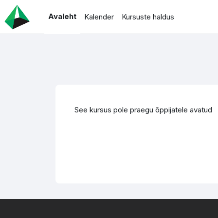
Jäta vahele peasisuni
Avaleht
Kalender
Kursuste haldus
See kursus pole praegu õppijatele avatud