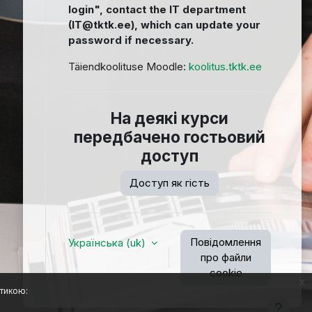
login", contact the IT department
(IT@tktk.ee), which can update your
password if necessary.
Täiendkoolituse Moodle:
koolitus.tktk.ee
На деякі курси
передбачено гостьовий
доступ
Доступ як гість
Повідомлення
Українська ‎(uk)‎
про файли
cookie
x
тикою: