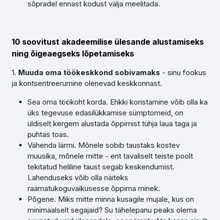
sõpradel ennast kodust välja meelitada.
10 soovitust akadeemilise ülesande alustamiseks
ning õigeaegseks lõpetamiseks
1.
Muuda oma töökeskkond
sobivamaks
- sinu fookus
ja kontsentreerumine olenevad keskkonnast.
Sea oma töökoht korda. Ehkki koristamine võib olla ka
üks tegevuse edasilükkamise sümptomeid, on
üldiselt kergem alustada õppimist tühja laua taga ja
puhtas toas.
Vähenda lärmi. Mõnele sobib taustaks kostev
muusika, mõnele mitte - ent tavaliselt teiste poolt
tekitatud heliline taust segab keskendumist.
Lahenduseks võib olla näiteks
raamatukoguvaikusesse õppima minek.
Põgene. Miks mitte minna kusagile mujale, kus on
minimaalselt segajaid? Su tähelepanu peaks olema