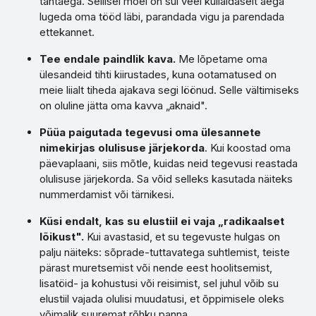
tähtaega. Sellisel moel on sul veel küllaldaselt aega
lugeda oma tööd läbi, parandada vigu ja parendada
ettekannet.
Tee endale paindlik kava.
Me lõpetame oma
ülesandeid tihti kiirustades, kuna ootamatused on
meie liialt tiheda ajakava segi löönud. Selle vältimiseks
on oluline jätta oma kavva „aknaid".
Püüa paigutada tegevusi oma ülesannete
nimekirjas olulisuse järjekorda
. Kui koostad oma
päevaplaani, siis mõtle, kuidas neid tegevusi reastada
olulisuse järjekorda. Sa võid selleks kasutada näiteks
nummerdamist või tärnikesi.
Küsi endalt, kas su elustiil ei vaja „radikaalset
lõikust".
Kui avastasid, et su tegevuste hulgas on
palju näiteks: sõprade-tuttavatega suhtlemist, teiste
pärast muretsemist või nende eest hoolitsemist,
lisatöid- ja kohustusi või reisimist, sel juhul võib su
elustiil vajada olulisi muudatusi, et õppimisele oleks
võimalik suuremat rõhku panna.