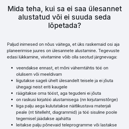
Mida teha, kui sa ei saa ülesannet
alustatud või ei suuda seda
lõpetada?
Paljud inimesed on nõus väitega, et üks raskemaid osi aja
planeerimise juures on ülesannete alustamine. Tegevuste
edasi lükkamine, viivitamine võib olla seotud järgnevaga:
veendakse ennast, et mõni vähemtähtis töö on
olulisem või meeldivam
liigutakse sageli ühelt ülesandelt teisele ja ei jõuta
ühegagi neist eriti kaugele
räägitakse oma tööst, aga tegudeni ei jõuta
on raskusi kirjatöö alustamisega (nn kirjutamistõrge)
liiga palju aega kulutatakse näitlikustava materjali
peale (nt tiitelleht, diagrammid) ja töö sisuline poole
tegemisel jäädakse ajahätta
leitakse palju põnevaid teleprogramme või lastakse