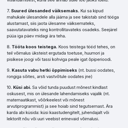
7.
Suured ülesanded väiksemaks.
Kui sa kipud
mahukale ülesandele alla jääma ja see takistab sind tööga
alustamast, siis jaota ülesanne väiksemateks,
saavutatavateks ning kontrollitavateks osadeks. Seejärel
püüa iga päev midagi ära teha.
8.
Tööta koos teistega.
Koos teistega tööd tehes, on
teil võimalus üksteist ergutada toetuse, huumori ja
pisikese joogi või tassi kohviga peale igat õpiperioodi.
9.
Kasuta vabu hetki õppimiseks
(nt. bussi oodates,
rongiga sõites, arsti vastvõtule oodates jne)
10.
Küsi abi.
Sa võid tunda puudust mõnest kindlast
oskusest, mis on ülesande lahendamiseks vajalik (nt.
matemaatikast, võõrkeelest või mõnest
arvutiprogrammist) ja see hoiab sind tegutsemast. Ära
karda abi küsida: küsi kaastudengitelt, juhendajalt või
lektorilt nõu või uuri veebist erinevaid võimalusi.