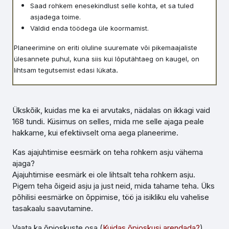
Saad rohkem enesekindlust selle kohta, et sa tuled
asjadega toime.
Väldid enda töödega üle koormamist.
Planeerimine on eriti oluline suuremate või pikemaajaliste
ülesannete puhul, kuna siis kui lõputähtaeg on kaugel, on
.
lihtsam tegutsemist edasi lükata
Ükskõik, kuidas me ka ei arvutaks, nädalas on ikkagi vaid
168 tundi. Küsimus on selles, mida me selle ajaga peale
hakkame, kui efektiivselt oma aega planeerime.
Kas ajajuhtimise eesmärk on teha rohkem asju vähema
ajaga?
Ajajuhtimise eesmärk ei ole lihtsalt teha rohkem asju.
Pigem teha õigeid asju ja just neid, mida tahame teha. Üks
põhilisi eesmärke on õppimise, töö ja isikliku elu vahelise
tasakaalu saavutamine.
Vaata ka õpioskuste osa (
Kuidas õpioskusi arendada?
)