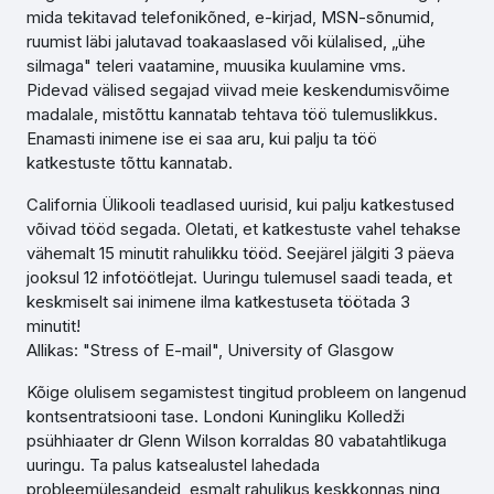
mida tekitavad telefonikõned, e-kirjad, MSN-sõnumid,
ruumist läbi jalutavad toakaaslased või külalised, „ühe
silmaga" teleri vaatamine, muusika kuulamine vms.
Pidevad välised segajad viivad meie keskendumisvõime
madalale, mistõttu kannatab tehtava töö tulemuslikkus.
Enamasti inimene ise ei saa aru, kui palju ta töö
katkestuste tõttu kannatab.
California Ülikooli teadlased uurisid, kui palju katkestused
võivad tööd segada. Oletati, et katkestuste vahel tehakse
vähemalt 15 minutit rahulikku tööd. Seejärel jälgiti 3 päeva
jooksul 12 infotöötlejat. Uuringu tulemusel saadi teada, et
keskmiselt sai inimene ilma katkestuseta töötada 3
minutit!
Allikas: "Stress of E-mail", University of Glasgow
Kõige olulisem segamistest tingitud probleem on langenud
kontsentratsiooni tase. Londoni Kuningliku Kolledži
psühhiaater dr Glenn Wilson korraldas 80 vabatahtlikuga
uuringu. Ta palus katsealustel lahedada
probleemülesandeid, esmalt rahulikus keskkonnas ning