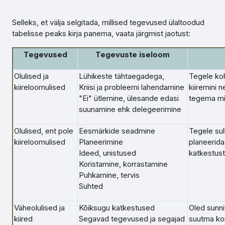
Selleks, et välja selgitada, millised tegevused ülaltoodud
tabelisse peaks kirja panema, vaata järgmist jaotust:
Tegevused
Tegevuste iseloom
Olulised ja
Lühikeste tähtaegadega,
Tegele koh
kiireloomulised
Kriisi ja probleemi lahendamine
kiiremini 
"Ei" ütlemine, ülesande edasi
tegema mi
suunamine ehk delegeerimine
Olulised, ent pole
Eesmärkide seadmine
Tegele sull
kiireloomulised
Planeerimine
planeerida)
Ideed, unistused
katkestus
Koristamine, korrastamine
Puhkamine, tervis
Suhted
Väheolulised ja
Kõiksugu katkestused
Oled sunn
kiired
Segavad tegevused ja segajad
suutma kon