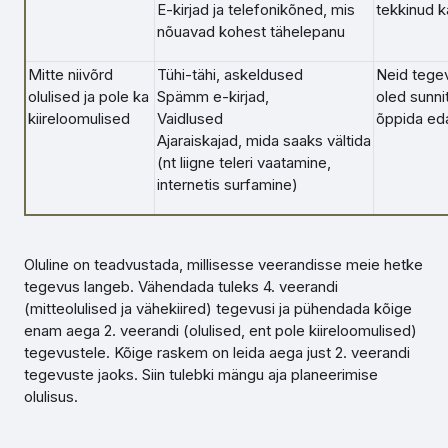
E-kirjad ja telefonikõned, mis
tekkinud k
nõuavad kohest tähelepanu
Mitte niivõrd
Tühi-tähi, askeldused
Neid tegev
olulised ja pole ka
Spämm e-kirjad,
oled sunnit
kiireloomulised
Vaidlused
õppida ed
Ajaraiskajad, mida saaks vältida
(nt liigne teleri vaatamine,
internetis surfamine)
Oluline on teadvustada, millisesse veerandisse meie hetke
tegevus langeb. Vähendada tuleks 4. veerandi
(mitteolulised ja vähekiired) tegevusi ja pühendada kõige
enam aega 2. veerandi (olulised, ent pole kiireloomulised)
tegevustele. Kõige raskem on leida aega just 2. veerandi
tegevuste jaoks. Siin tulebki mängu aja planeerimise
olulisus.