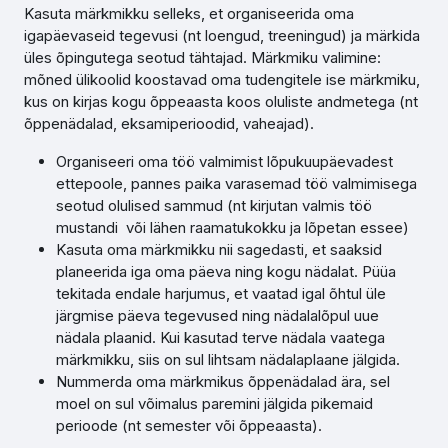
Kasuta märkmikku selleks, et organiseerida oma
igapäevaseid tegevusi (nt loengud, treeningud) ja märkida
üles õpingutega seotud tähtajad. Märkmiku valimine:
mõned ülikoolid koostavad oma tudengitele ise märkmiku,
kus on kirjas kogu õppeaasta koos oluliste andmetega (nt
õppenädalad, eksamiperioodid, vaheajad).
Organiseeri oma töö valmimist lõpukuupäevadest
ettepoole, pannes paika varasemad töö valmimisega
seotud olulised sammud (nt kirjutan valmis töö
mustandi või lähen raamatukokku ja lõpetan essee)
Kasuta oma märkmikku nii sagedasti, et saaksid
planeerida iga oma päeva ning kogu nädalat. Püüa
tekitada endale harjumus, et vaatad igal õhtul üle
järgmise päeva tegevused ning nädalalõpul uue
nädala plaanid. Kui kasutad terve nädala vaatega
märkmikku, siis on sul lihtsam nädalaplaane jälgida.
Nummerda oma märkmikus õppenädalad ära, sel
moel on sul võimalus paremini jälgida pikemaid
perioode (nt semester või õppeaasta).