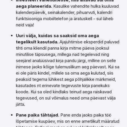
aega planeerida.
Kasulike vahendite hulka kuuluvad
kalenderpäevik, seinakalender, pihuarvuti, kalendri
funktsiooniga mobiiltelefon ja äratuskell - sul läheb
neid vaja!
Uuri välja, kuidas sa saaksid oma aega
tegelikult kasutada.
Ajajuhtimise eksperdid paluvad
tihti oma kliendil panna kirja mitme päeva jooksul
minutilise täpsusega, millega nad tegelevad ning
seejärel analüüsivad kirja pandu järgi, milline on selle
inimese jaoks kõige tulemuslikum aeg päevast. Kui sa
ei ole päris kindel, millele sa oma aega kulutad, siis
peaksid tegema lühikest aega põhjalikke märkmeid,
kasutades nt erinevate tegevuste kirja panekuks
koode. Kui sa oled kindlaks teinud aega raiskavad
tegevused, on sul võimalus need oma päevast välja
jätta.
Pane paika tähtajad.
Pane enda jaoks paika töö
lõpetamise kuupäev, mis on enne ametlikult määratud