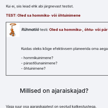
Kui ei, siis leiad ehk abi järgnevast testist.
TEST: Oled sa hommiku- või õhtuinimene
Rühmatöö
testi
:
Oled sa hommiku-, õhtu- või pä
Kuidas oleks kõige efektiivsem planeerida oma aega,
- hommikuinimene?
- pärastlõunainimene?
- õhtuinimene?
Millised on ajaraiskajad?
Väga suur osa ajaraiskajatest on seotud katkestustega,