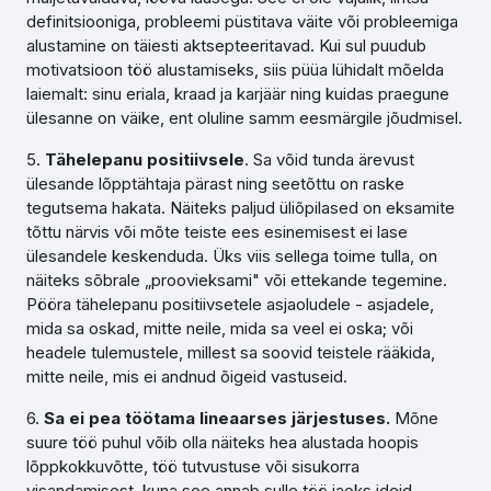
definitsiooniga, probleemi püstitava väite või probleemiga
alustamine on täiesti aktsepteeritavad. Kui sul puudub
motivatsioon töö alustamiseks, siis püüa lühidalt mõelda
laiemalt: sinu eriala, kraad ja karjäär ning kuidas praegune
ülesanne on väike, ent oluline samm eesmärgile jõudmisel.
5.
Tähelepanu positiivsele
. Sa võid tunda ärevust
ülesande lõpptähtaja pärast ning seetõttu on raske
tegutsema hakata. Näiteks paljud üliõpilased on eksamite
tõttu närvis või mõte teiste ees esinemisest ei lase
ülesandele keskenduda. Üks viis sellega toime tulla, on
näiteks sõbrale „proovieksami" või ettekande tegemine.
Pööra tähelepanu positiivsetele asjaoludele - asjadele,
mida sa oskad, mitte neile, mida sa veel ei oska; või
headele tulemustele, millest sa soovid teistele rääkida,
mitte neile, mis ei andnud õigeid vastuseid.
6.
Sa ei pea töötama lineaarses järjestuses.
Mõne
suure töö puhul võib olla näiteks hea alustada hoopis
lõppkokkuvõtte, töö tutvustuse või sisukorra
visandamisest, kuna see annab sulle töö jaoks ideid.