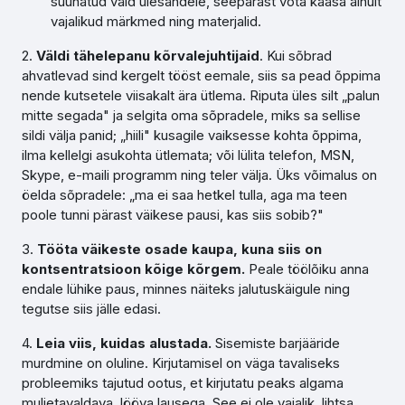
suunatud vaid ülesandele, seepärast võta kaasa ainult
vajalikud märkmed ning materjalid.
2.
Väldi tähelepanu kõrvalejuhtijaid
. Kui sõbrad
ahvatlevad sind kergelt tööst eemale, siis sa pead õppima
nende kutsetele viisakalt ära ütlema. Riputa üles silt „palun
mitte segada" ja selgita oma sõpradele, miks sa sellise
sildi välja panid; „hiili" kusagile vaiksesse kohta õppima,
ilma kellelgi asukohta ütlemata; või lülita telefon, MSN,
Skype, e-maili programm ning teler välja. Üks võimalus on
öelda sõpradele: „ma ei saa hetkel tulla, aga ma teen
poole tunni pärast väikese pausi, kas siis sobib?"
3.
Tööta väikeste osade kaupa, kuna siis on
kontsentratsioon kõige kõrgem.
Peale töölõiku anna
endale lühike paus, minnes näiteks jalutuskäigule ning
tegutse siis jälle edasi.
4.
Leia viis, kuidas alustada.
Sisemiste barjääride
murdmine on oluline. Kirjutamisel on väga tavaliseks
probleemiks tajutud ootus, et kirjutatu peaks algama
muljetavaldava, lööva lausega. See ei ole vajalik, lihtsa