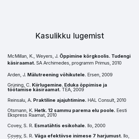
Kasulikku lugemist
McMillan, K., Weyers, J.
Õppimine kõrgkoolis. Tudengi
käsiraamat.
SA Archimedes, programm Primus, 2010
Arden, J.
Mälutreening võhikutele
. Ersen, 2009
Grüning, C.
Kiirlugemine. Eduka õppimise ja
töötamise käsiraamat.
TEA, 2009
Reinsalu, A.
Praktiline ajajuhtimine.
HAL Consult, 2010
Otsmann, K.
Hetk. 12 sammu parema elu poole.
Eesti
Ekspress Raamat, 2010
Covey, S. R.
Esmatähtis esikohale
. Ilo, 2000
Covey, S. R.
Väga efektiivse inimese 7 harjumust
. Ilo,