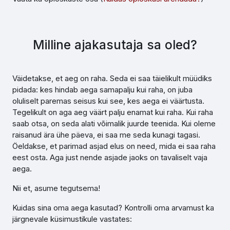
Milline ajakasutaja sa oled?
Väidetakse, et aeg on raha. Seda ei saa täielikult müüdiks
pidada: kes hindab aega samapalju kui raha, on juba
oluliselt paremas seisus kui see, kes aega ei väärtusta.
Tegelikult on aga aeg väärt palju enamat kui raha. Kui raha
saab otsa, on seda alati võimalik juurde teenida. Kui oleme
raisanud ära ühe päeva, ei saa me seda kunagi tagasi.
Öeldakse, et parimad asjad elus on need, mida ei saa raha
eest osta. Aga just nende asjade jaoks on tavaliselt vaja
aega.
Nii et, asume tegutsema!
Kuidas sina oma aega kasutad? Kontrolli oma arvamust ka
järgnevale küsimustikule vastates: