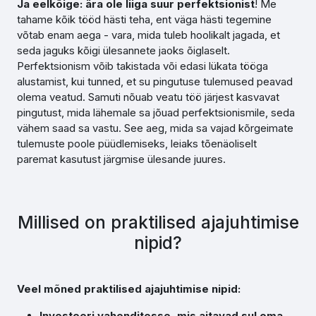
Ja eelkõige: ära ole liiga suur perfektsionist
! Me
tahame kõik tööd hästi teha, ent väga hästi tegemine
võtab enam aega - vara, mida tuleb hoolikalt jagada, et
seda jaguks kõigi ülesannete jaoks õiglaselt.
Perfektsionism võib takistada või edasi lükata tööga
alustamist, kui tunned, et su pingutuse tulemused peavad
olema veatud. Samuti nõuab veatu töö järjest kasvavat
pingutust, mida lähemale sa jõuad perfektsionismile, seda
vähem saad sa vastu. See aeg, mida sa vajad kõrgeimate
tulemuste poole püüdlemiseks, leiaks tõenäoliselt
paremat kasutust järgmise ülesande juures.
Millised on praktilised ajajuhtimise
nipid?
Veel mõned praktilised ajajuhtimise nipid:
Investeeri vahenditesse, mis aitavad sul oma