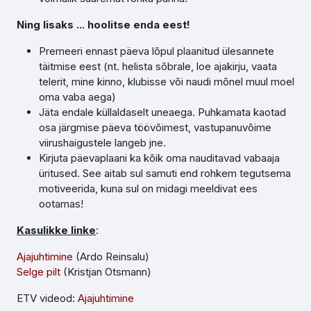
Ning lisaks ... hoolitse enda eest!
Premeeri ennast päeva lõpul plaanitud ülesannete
täitmise eest (nt. helista sõbrale, loe ajakirju, vaata
telerit, mine kinno, klubisse või naudi mõnel muul moel
oma vaba aega)
Jäta endale küllaldaselt uneaega. Puhkamata kaotad
osa järgmise päeva töövõimest, vastupanuvõime
viirushaigustele langeb jne.
Kirjuta päevaplaani ka kõik oma nauditavad vabaaja
üritused. See aitab sul samuti end rohkem tegutsema
motiveerida, kuna sul on midagi meeldivat ees
ootamas!
Kasulikke linke
:
Ajajuhtimine
(Ardo Reinsalu)
Selge pilt
(Kristjan Otsmann)
ETV videod:
Ajajuhtimine