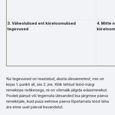
3. Väheolulised ent kiireloomulised
4. Mitte n
tegevused
kiireloom
Kui tegevused on reastatud, alusta ülesannetest, mis on
kirjas 1. punkti all, siis 2. jne. Kõik tehtud tööd märgi
nimekirjas ristikesega, nii on võimalik jälgida edasiminekut.
Pooleli jäänud või tegemata ülesanded lisa järgmise päeva
nimekirjale, kuid püüa eelmise päeva lõpetamata tööd teha
ära enne uuel päeval kavandatut.