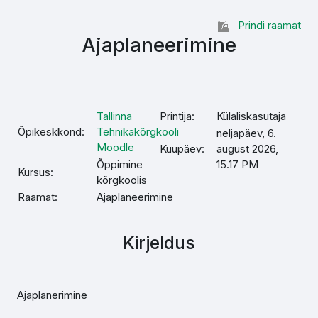
Jäta vahele peasisuni
Prindi raamat
Ajaplaneerimine
Tallinna
Printija:
Külaliskasutaja
Õpikeskkond:
Tehnikakõrgkooli
neljapäev, 6.
Moodle
Kuupäev:
august 2026,
Õppimine
15.17 PM
Kursus:
kõrgkoolis
Raamat:
Ajaplaneerimine
Kirjeldus
Ajaplanerimine