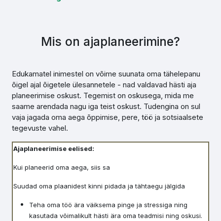
Mis on ajaplaneerimine?
Edukamatel inimestel on võime suunata oma tähelepanu
õigel ajal õigetele ülesannetele - nad valdavad hästi aja
planeerimise oskust. Tegemist on oskusega, mida me
saame arendada nagu iga teist oskust. Tudengina on sul
vaja jagada oma aega õppimise, pere, töö ja sotsiaalsete
tegevuste vahel.
Ajaplaneerimise eelised:
Kui planeerid oma aega, siis sa
Suudad oma plaanidest kinni pidada ja tähtaegu jälgida
Teha oma töö ära väiksema pinge ja stressiga ning
kasutada võimalikult hästi ära oma teadmisi ning oskusi.