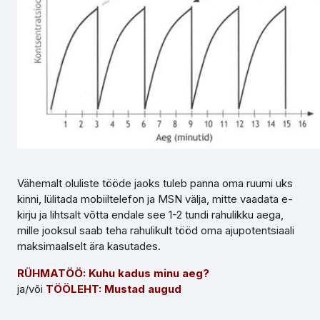
Vähemalt oluliste tööde jaoks tuleb panna oma ruumi uks
kinni, lülitada mobiiltelefon ja MSN välja, mitte vaadata e-
kirju ja lihtsalt võtta endale see 1-2 tundi rahulikku aega,
mille jooksul saab teha rahulikult tööd oma ajupotentsiaali
maksimaalselt ära kasutades.
RÜHMATÖÖ:
Kuhu kadus minu aeg?
ja/või
TÖÖLEHT: Mustad augud