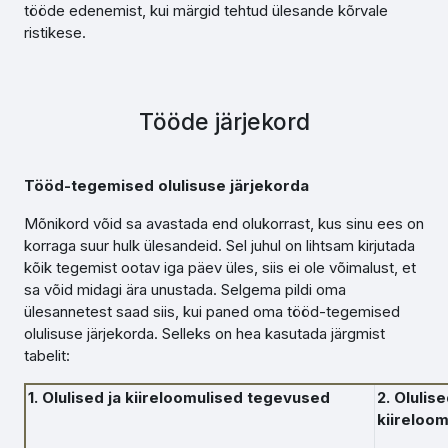
tööde edenemist, kui märgid tehtud ülesande kõrvale
ristikese.
Tööde järjekord
Tööd-tegemised olulisuse järjekorda
Mõnikord võid sa avastada end olukorrast, kus sinu ees on
korraga suur hulk ülesandeid. Sel juhul on lihtsam kirjutada
kõik tegemist ootav iga päev üles, siis ei ole võimalust, et
sa võid midagi ära unustada. Selgema pildi oma
ülesannetest saad siis, kui paned oma tööd-tegemised
olulisuse järjekorda. Selleks on hea kasutada järgmist
tabelit:
1. Olulised ja kiireloomulised tegevused
2. Olulis
kiireloom