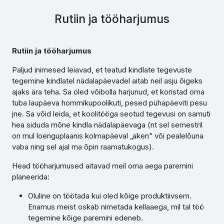
Rutiin ja tööharjumus
Rutiin ja tööharjumus
Paljud inimesed leiavad, et teatud kindlate tegevuste
tegemine kindlatel nädalapäevadel aitab neil asju õigeks
ajaks ära teha. Sa oled võibolla harjunud, et koristad oma
tuba laupäeva hommikupoolikuti, pesed pühapäeviti pesu
jne. Sa võid leida, et koolitööga seotud tegevusi on samuti
hea siduda mõne kindla nädalapäevaga (nt sel semestril
on mul loenguplaanis kolmapäeval „aken" või pealelõuna
vaba ning sel ajal ma õpin raamatukogus).
Head tööharjumused aitavad meil oma aega paremini
planeerida:
Oluline on töötada kui oled kõige produktiivsem.
Enamus meist oskab nimetada kellaaega, mil tal töö
tegemine kõige paremini edeneb.