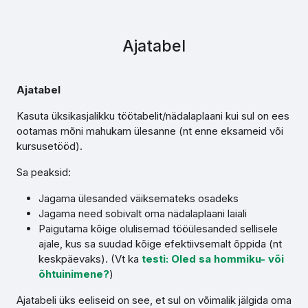
Ajatabel
Ajatabel
Kasuta üksikasjalikku töötabelit/nädalaplaani kui sul on ees
ootamas mõni mahukam ülesanne (nt enne eksameid või
kursusetööd).
Sa peaksid:
Jagama ülesanded väiksemateks osadeks
Jagama need sobivalt oma nädalaplaani laiali
Paigutama kõige olulisemad tööülesanded sellisele
ajale, kus sa suudad kõige efektiivsemalt õppida (nt
keskpäevaks). (Vt ka
testi: Oled
sa hommiku- või
õhtuinimene?
)
Ajatabeli üks eeliseid on see, et sul on võimalik jälgida oma