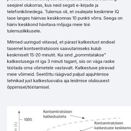
seejärel olukorras, kus neid segati e-kirjade ja
telefonikõnedega. Tulemus oli, et osalejate keskmine IQ
tase langes häirivas keskkonnas 10 punkti võrra. Seega on
häiriv keskkond hävitava mõjuga meie töö
tulemuslikkusele.
Mitmed uuringud viitavad, et pärast katkestust endisel
tasemel kontsentratsiooni saavutamiseks kulub
keskmiselt 15-20 minutit. Kui sind „pommitatakse"
katkestusega nt iga 3 minuti tagant, siis on väga raske
töötada oma võimetele vastavalt. Katkestuse piiravad
meie võimeid. Seetõttu räägivad paljud ajajuhtimise
tehnikad just katkestusvaba aja leidmise olulisusest
õppimisel/töötamisel.