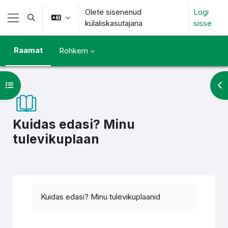
Jäta vahele peasisuni
Olete sisenenud
Logi
Lülitab otsingu sisendi
külaliskasutajana
sisse
Küljepaneel
Raamat
Rohkem
Ava kursuse sisukord
Ava
Kuidas edasi? Minu
tulevikuplaan
Lõpetamise nõuded
Kuidas edasi? Minu tulevikuplaanid