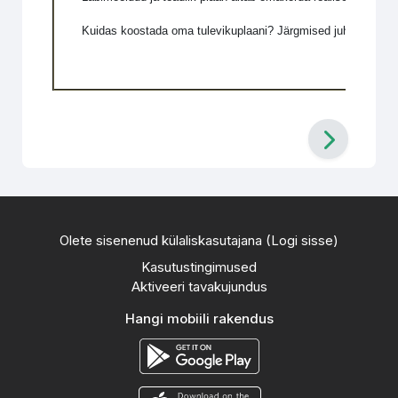
Kuidas koostada oma tulevikuplaani? Järgmised juhised aitav
Olete sisenenud külaliskasutajana (
Logi sisse
)
Kasutustingimused
Aktiveeri tavakujundus
Hangi mobiili rakendus