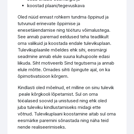
koostad plaani/tegevuskava
Oled nüüd ennast rohkem tundma õppinud ja
tutvunud erinevate õppimise ja
enesetäiendamise ning tööturu võimalustega.
See annab paremad eeldused teha teadlikult
oma valikuid ja koostada endale tulevikuplaan.
Tulevikuplaanile mõeldes ehk sihi, eesmärgi
seadmine annab elule suuna kuhupoole edasi
liikuda. Siht motiveerib Sind tegutsema ja annab
elule mõtte. Omades sihti õpingute ajal, on ka
õpimotivatsioon kõrgem.
Kindlasti oled mõelnud, et milline on sinu tulevik
peale kõrgkooli lõpetamist. Sul on oma
tööalased soovid ja unistused ning ehk oled
juba tuleviku kindlustamiseks midagi ette
võtnud. Tulevikuplaani koostamine aitab sul oma
eesmärke paremini sõnastada ning näha teid
nende realiseerimiseks.