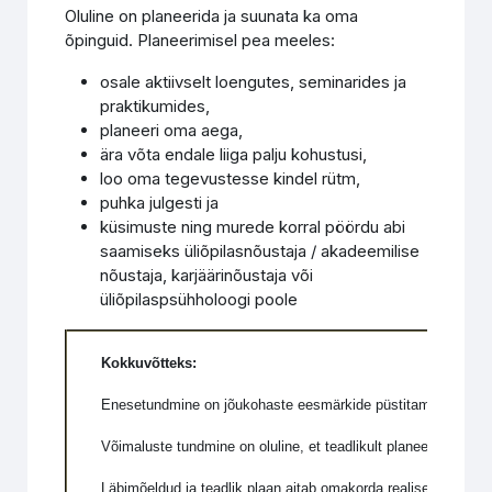
Oluline on planeerida ja suunata ka oma
õpinguid. Planeerimisel pea meeles:
osale aktiivselt loengutes, seminarides ja
praktikumides,
planeeri oma aega,
ära võta endale liiga palju kohustusi,
loo oma tegevustesse kindel rütm,
puhka julgesti ja
küsimuste ning murede korral pöördu abi
saamiseks üliõpilasnõustaja / akadeemilise
nõustaja, karjäärinõustaja või
üliõpilaspsühholoogi poole
Kokkuvõtteks:
Enesetundmine on jõukohaste eesmärkide püstitamise ja otsu
Võimaluste tundmine on oluline, et teadlikult planeerida oma õ
Läbimõeldud ja teadlik plaan aitab omakorda realiseerida om