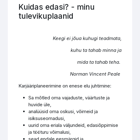
Kuidas edasi? - minu
tulevikuplaanid
Keegi ei jõua kuhugi teadmata,
kuhu ta tahab minna ja
mida ta tahab teha.
Norman Vincent Peale
Karjääriplaneerimine on enese elu juhtimine:
Sa mõtled oma vajaduste, väärtuste ja
huvide üle,
analüüsid oma oskusi, võimeid ja
isiksuseomadusi,
uurid oma eriala väljundeid, edasiõppimise
ja tööturu võimalusi,
sead endale eesmärgid ja