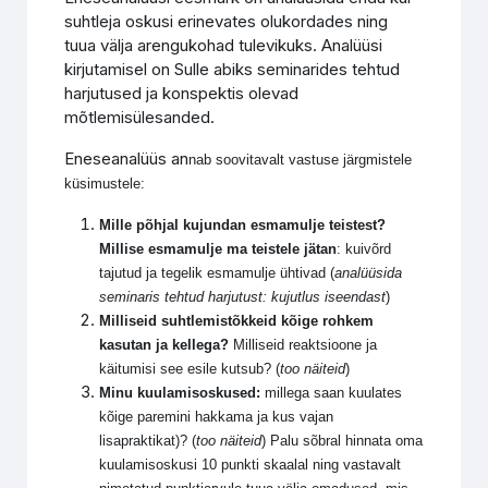
suhtleja oskusi erinevates olukordades ning
tuua välja arengukohad tulevikuks. Analüüsi
kirjutamisel on Sulle abiks seminarides tehtud
harjutused ja konspektis olevad
mõtlemisülesanded.
Eneseanalüüs an
nab soovitavalt vastuse järgmistele
küsimustele:
Mille põhjal kujundan esmamulje teistest?
Millise esmamulje ma teistele jätan
: kuivõrd
tajutud ja tegelik esmamulje ühtivad (
analüüsida
seminaris tehtud harjutust: kujutlus iseendast
)
Milliseid suhtlemistõkkeid kõige rohkem
kasutan ja kellega?
Milliseid reaktsioone ja
käitumisi see esile kutsub? (
too näiteid
)
Minu kuulamisoskused:
millega saan kuulates
kõige paremini hakkama ja kus vajan
lisapraktikat)? (
too näiteid
) Palu sõbral hinnata oma
kuulamisoskusi 10 punkti skaalal ning vastavalt