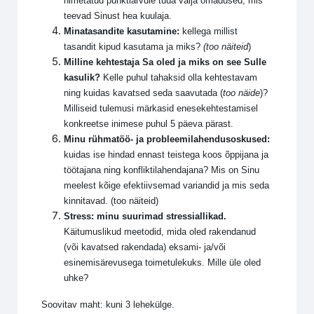
nimetatud punktiarvule tuua välja omadused, mis
teevad Sinust hea kuulaja.
Minatasandite kasutamine:
kellega millist
tasandit kipud kasutama ja miks?
(too näiteid
)
Milline kehtestaja Sa oled ja miks on see Sulle
kasulik?
Kelle puhul tahaksid olla kehtestavam
ning kuidas kavatsed seda saavutada
(
too näide
)
?
Milliseid tulemusi märkasid enesekehtestamisel
konkreetse inimese puhul 5 päeva pärast.
Minu rühmatöö- ja probleemilahendusoskused:
kuidas ise hindad ennast teistega koos õppijana ja
töötajana ning konfliktilahendajana? Mis on Sinu
meelest kõige efektiivsemad variandid ja mis seda
kinnitavad.
(too näiteid)
Stress: minu suurimad stressiallikad.
Käitumuslikud meetodid, mida oled rakendanud
(või kavatsed rakendada) eksami- ja/või
esinemisärevusega toimetulekuks. Mille üle oled
uhke?
Soovitav maht: kuni 3 lehekülge.