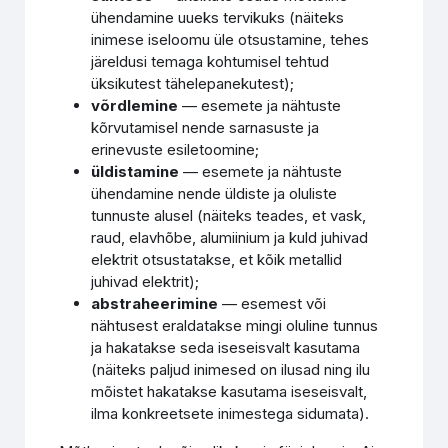
ühendamine uueks tervikuks (näiteks
inimese iseloomu üle otsustamine, tehes
järeldusi temaga kohtumisel tehtud
üksikutest tähelepanekutest);
võrdlemine
— esemete ja nähtuste
kõrvutamisel nende sarnasuste ja
erinevuste esiletoomine;
üldistamine
— esemete ja nähtuste
ühendamine nende üldiste ja oluliste
tunnuste alusel (näiteks teades, et vask,
raud, elavhõbe, alumiinium ja kuld juhivad
elektrit otsustatakse, et kõik metallid
juhivad elektrit);
abstraheerimine
— esemest või
nähtusest eraldatakse mingi oluline tunnus
ja hakatakse seda iseseisvalt kasutama
(näiteks paljud inimesed on ilusad ning ilu
mõistet hakatakse kasutama iseseisvalt,
ilma konkreetsete inimestega sidumata).