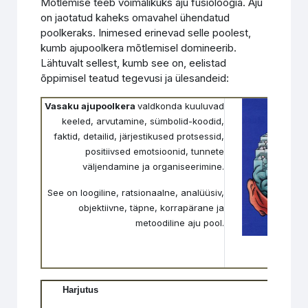
Mõtlemise teeb võimalikuks aju füsioloogia. Aju
on jaotatud kaheks omavahel ühendatud
poolkeraks. Inimesed erinevad selle poolest,
kumb ajupoolkera mõtlemisel domineerib.
Lähtuvalt sellest, kumb see on, eelistad
õppimisel teatud tegevusi ja ülesandeid:
Vasaku ajupoolkera
valdkonda kuuluvad
keeled, arvutamine, sümbolid-koodid,
faktid, detailid, järjestikused protsessid,
positiivsed emotsioonid, tunnete
väljendamine ja organiseerimine.
See on loogiline, ratsionaalne, analüüsiv,
objektiivne, täpne, korrapärane ja
metoodiline aju pool.
Harjutus