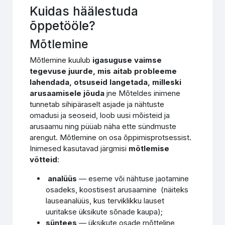
Kuidas häälestuda
õppetööle?
Mõtlemine
Mõtlemine kuulub
igasuguse vaimse
tegevuse juurde, mis aitab probleeme
lahendada, otsuseid langetada, milleski
arusaamisele jõuda
jne Mõteldes inimene
tunnetab sihipäraselt asjade ja nähtuste
omadusi ja seoseid, loob uusi mõisteid ja
arusaamu ning püüab näha ette sündmuste
arengut. Mõtlemine on osa õppimisprotsessist.
Inimesed kasutavad järgmisi
mõtlemise
võtteid
:
analüüs
— eseme või nähtuse jaotamine
osadeks, koostisest arusaamine (näiteks
lauseanalüüs, kus terviklikku lauset
uuritakse üksikute sõnade kaupa);
süntees
— üksikute osade mõtteline