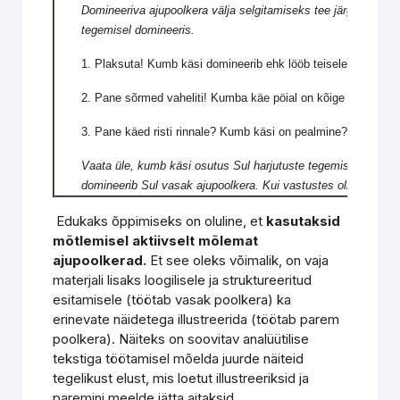
Domineeriva ajupoolkera välja selgitamiseks tee järgmised kol
tegemisel domineeris.
1. Plaksuta! Kumb käsi domineerib ehk lööb teisele käele pl
2. Pane sõrmed vaheliti! Kumba käe pöial on kõige pealmine
3. Pane käed risti rinnale? Kumb käsi on pealmine?
Vaata üle, kumb käsi osutus Sul harjutuste tegemisel dominee
domineerib Sul vasak ajupoolkera. Kui vastustes oli rohkem v
Edukaks õppimiseks on oluline, et
kasutaksid
mõtlemisel aktiivselt mõlemat
ajupoolkerad.
Et see oleks võimalik, on vaja
materjali lisaks loogilisele ja struktureeritud
esitamisele (töötab vasak poolkera) ka
erinevate näidetega illustreerida (töötab parem
poolkera). Näiteks on soovitav analüütilise
tekstiga töötamisel mõelda juurde näiteid
tegelikust elust, mis loetut illustreeriksid ja
paremini meelde jätta aitaksid.