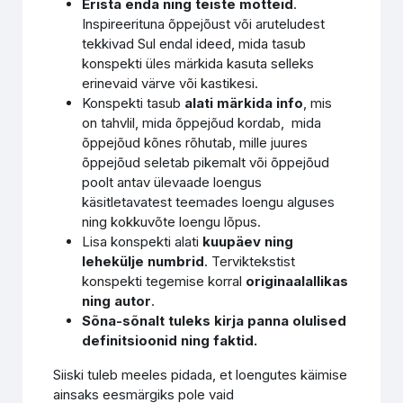
Erista enda ning teiste mõtteid
.
Inspireerituna õppejõust või aruteludest
tekkivad Sul endal ideed, mida tasub
konspekti üles märkida kasuta selleks
erinevaid värve või kastikesi.
Konspekti tasub
alati märkida info
, mis
on tahvlil, mida õppejõud kordab, mida
õppejõud kõnes rõhutab, mille juures
õppejõud seletab pikemalt või õppejõud
poolt antav ülevaade loengus
käsitletavatest teemades loengu alguses
ning kokkuvõte loengu lõpus.
Lisa konspekti alati
kuupäev ning
lehekülje numbrid
. Terviktekstist
konspekti tegemise korral
originaalallikas
ning autor
.
Sõna-sõnalt tuleks kirja panna olulised
definitsioonid ning faktid.
Siiski tuleb meeles pidada, et loengutes käimise
ainsaks eesmärgiks pole vaid