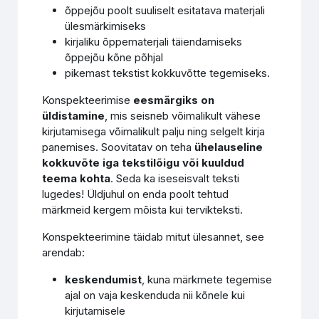
õppejõu poolt suuliselt esitatava materjali
ülesmärkimiseks
kirjaliku õppematerjali täiendamiseks
õppejõu kõne põhjal
pikemast tekstist kokkuvõtte tegemiseks.
Konspekteerimise
eesmärgiks on
üldistamine
, mis seisneb võimalikult vähese
kirjutamisega võimalikult palju ning selgelt kirja
panemises. Soovitatav on teha
ühelauseline
kokkuvõte iga tekstilõigu või kuuldud
teema kohta
. Seda ka iseseisvalt teksti
lugedes! Üldjuhul on enda poolt tehtud
märkmeid kergem mõista kui tervikteksti.
Konspekteerimine täidab mitut ülesannet, see
arendab:
keskendumist
, kuna märkmete tegemise
ajal on vaja keskenduda nii kõnele kui
kirjutamisele