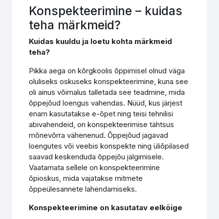
Konspekteerimine – kuidas
teha märkmeid?
Kuidas kuuldu ja loetu kohta märkmeid
teha?
Pikka aega on kõrgkoolis õppimisel olnud väga
oluliseks oskuseks konspekteerimine, kuna see
oli ainus võimalus talletada see teadmine, mida
õppejõud loengus vahendas. Nüüd, kus järjest
enam kasutatakse e-õpet ning teisi tehnilisi
abivahendeid, on konspekteerimise tähtsus
mõnevõrra vähenenud. Õppejõud jagavad
loengutes või veebis konspekte ning üliõpilased
saavad keskenduda õppejõu jälgimisele.
Vaatamata sellele on konspekteerimine
õpioskus, mida vajatakse mitmete
õppeülesannete lahendamiseks.
Konspekteerimine on kasutatav eelkõige