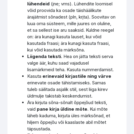
lühendeid
(jne; vms). Lühendite loomisel
võid proovida ka osade täishäälikute
ärajätmist sõnadest (pln, krjta). Soovitav on
luua oma süsteem, mille juures on oluline,
et sa sellest ise aru saaksid. Kuldne reegel
on: ära kunagi kasuta lauset, kui võid
kasutada fraasi; ära kunagi kasuta fraasi,
kui võid kasutada märksõna.
Liigenda teksti
. Hea on jätta teksti serva
valge äär, kuhu saad vajadusel
lisamärkmeid teha. Kasuta nummerdamist.
Kasuta
erinevaid kirjastiile ning värve
erinevate osade tähistamiseks. Samas
tuleb säilitada asjalik stiil, sest liiga kirev
üldmulje takistab keskendumist.
Ära kirjuta sõna-sõnalt õppejõud teksti,
vaid
pane kirja üldine mõte
. Kui mõte
läheb kaduma, kirjuta üles märksõnad, et
hiljem õppejõu või kaaslaste abil mõtet
täpsustada.