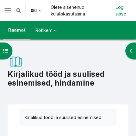
Jäta vahele peasisuni
Olete sisenenud
Logi
Lülitab otsingu sisendi
külaliskasutajana
sisse
Küljepaneel
Raamat
Rohkem
Ava kursuse sisukord
Ava
Kirjalikud tööd ja suulised
esinemised, hindamine
Lõpetamise nõuded
Kirjalikud tööd ja suulised esinemised