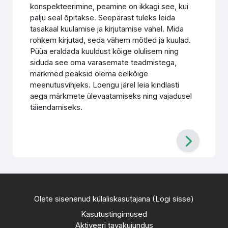
konspekteerimine, peamine on ikkagi see, kui
palju seal õpitakse. Seepärast tuleks leida
tasakaal kuulamise ja kirjutamise vahel. Mida
rohkem kirjutad, seda vähem mõtled ja kuulad.
Püüa eraldada kuuldust kõige olulisem ning
siduda see oma varasemate teadmistega,
märkmed peaksid olema eelkõige
meenutusvihjeks. Loengu järel leia kindlasti
aega märkmete ülevaatamiseks ning vajadusel
täiendamiseks.
Olete sisenenud külaliskasutajana (
Logi sisse
)
Kasutustingimused
Aktiveeri tavakujundus