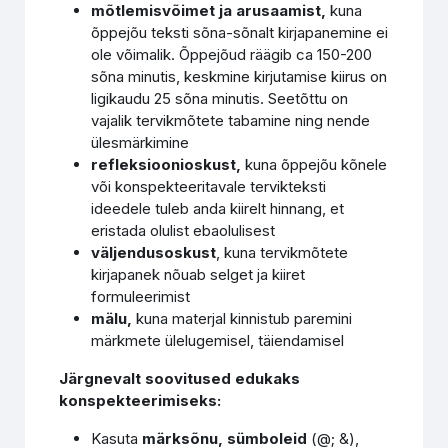
mõtlemisvõimet ja arusaamist,
kuna
õppejõu teksti sõna-sõnalt kirjapanemine ei
ole võimalik. Õppejõud räägib ca 150-200
sõna minutis, keskmine kirjutamise kiirus on
ligikaudu 25 sõna minutis. Seetõttu on
vajalik tervikmõtete tabamine ning nende
ülesmärkimine
refleksioonioskust,
kuna õppejõu kõnele
või konspekteeritavale tervikteksti
ideedele tuleb anda kiirelt hinnang, et
eristada olulist ebaolulisest
väljendusoskust
, kuna tervikmõtete
kirjapanek nõuab selget ja kiiret
formuleerimist
mälu,
kuna materjal kinnistub paremini
märkmete ülelugemisel, täiendamisel
Järgnevalt soovitused edukaks
konspekteerimiseks:
Kasuta
märksõnu, sümboleid
(@; &),