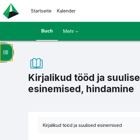
Zum Hauptinhalt
Startseite
Kalender
Buch
Mehr
Kursindex öffnen
Kirjalikud tööd ja suulis
esinemised, hindamine
Abschlussbedingungen
Kirjalikud tööd ja suulised esinemised