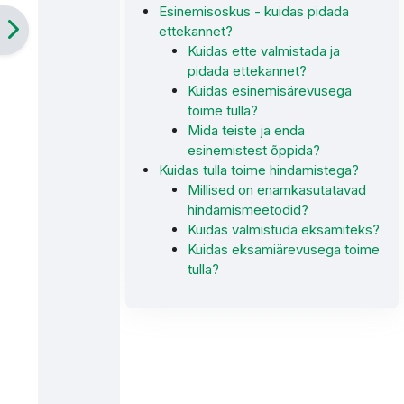
Esinemisoskus - kuidas pidada
ettekannet?
Kuidas ette valmistada ja
pidada ettekannet?
Kuidas esinemisärevusega
toime tulla?
Mida teiste ja enda
esinemistest õppida?
Kuidas tulla toime hindamistega?
Millised on enamkasutatavad
hindamismeetodid?
Kuidas valmistuda eksamiteks?
Kuidas eksamiärevusega toime
tulla?