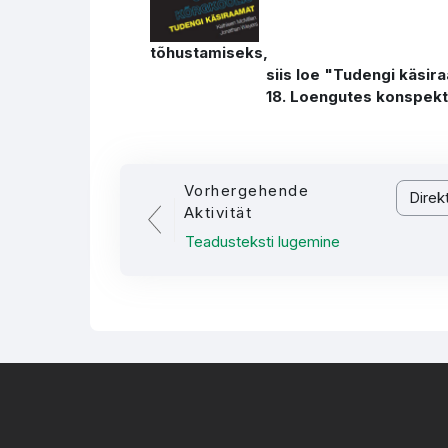
tõhustamiseks,
siis loe "Tudengi käsiraamatus
18. Loengutes konspekteerimine
Vorhergehende
Direkt z
Aktivität
Teadusteksti lugemine