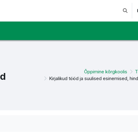
Suchei
Õppimine kõrgkoolis
T
ed
Kirjalikud tööd ja suulised esinemised, hi