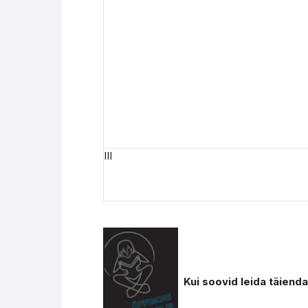
III
Kui soovid leida täiend