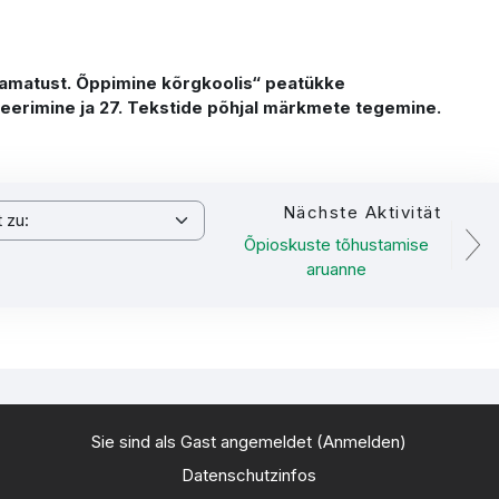
t. Õppimine kõrgkoolis“ peatükke
 ja 27. Tekstide põhjal märkmete tegemine.
Nächste Aktivität
u:
Õpioskuste tõhustamise
aruanne
Sie sind als Gast angemeldet (
Anmelden
)
Datenschutzinfos