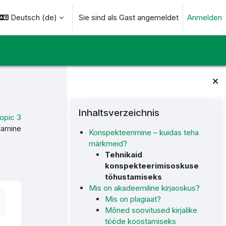
Deutsch ‎(de)‎
Sie sind als Gast angemeldet
Anmelden
ngabe umschalten
Blöcke
Inhaltsverzeichnis überspringen
Inhaltsverzeichnis
opic 3
ndamine
Konspekteerimine – kuidas teha
märkmeid?
Tehnikaid
konspekteerimisoskuse
tõhustamiseks
Mis on akadeemiline kirjaoskus?
Mis on plagiaat?
Mõned soovitused kirjalike
tööde koostamiseks