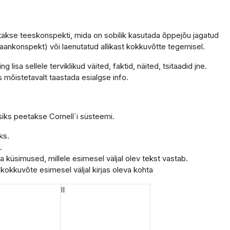
takse teeskonspekti, mida on sobilik kasutada õppejõu jagatud
laankonspekt) või laenutatud allikast kokkuvõtte tegemisel.
g lisa sellele terviklikud väited, faktid, näited, tsitaadid jne.
s mõistetavalt taastada esialgse info.
iks peetakse Cornell`i süsteemi.
ks.
.
uta küsimused, millele esimesel väljal olev tekst vastab.
 kokkuvõte esimesel väljal kirjas oleva kohta
II