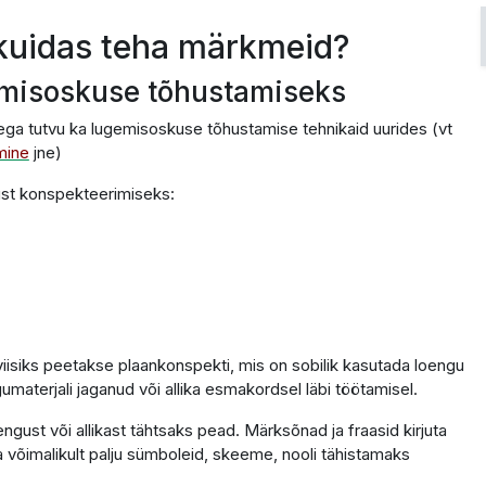
kuidas teha märkmeid?
imisoskuse tõhustamiseks
a tutvu ka lugemisoskuse tõhustamise tehnikaid uurides (v
t
mine
jne)
ust konspekteerimiseks:
iisiks peetakse plaankonspekti, mis on sobilik kasutada loengu
gumaterjali jaganud või allika esmakordsel läbi töötamisel.
gust või allikast tähtsaks pead. Märksõnad ja fraasid kirjuta
a võimalikult palju sümboleid, skeeme, nooli tähistamaks