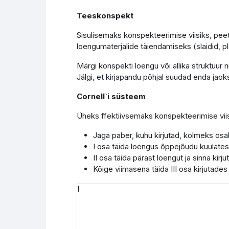
Teeskonspekt
Sisulisemaks konspekteerimise viisiks, pee
loengumaterjalide täiendamiseks (slaidid, p
Märgi konspekti loengu või allika struktuur nin
Jälgi, et kirjapandu põhjal suudad enda jaok
Cornell`i süsteem
Üheks ffektiivsemaks konspekteerimise viis
Jaga paber, kuhu kirjutad, kolmeks osa
I osa täida loengus õppejõudu kuulates
II osa täida pärast loengut ja sinna kirj
Kõige viimasena täida III osa kirjutades
I