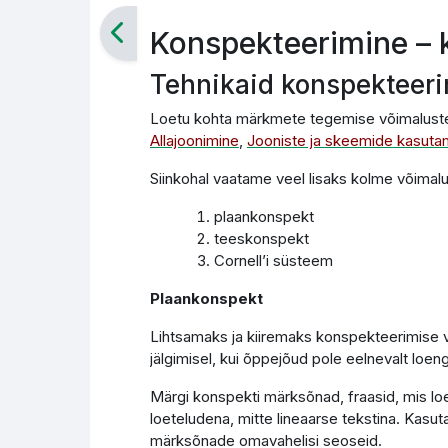
Konspekteerimine – 
Tehnikaid konspekteer
Loetu kohta märkmete tegemise võimalusteg
Allajoonimine
,
Jooniste ja skeemide kasuta
Siinkohal vaatame veel lisaks kolme võimal
plaankonspekt
teeskonspekt
Cornell’i süsteem
Plaankonspekt
Lihtsamaks ja kiiremaks konspekteerimise v
jälgimisel, kui õppejõud pole eelnevalt loen
Märgi konspekti märksõnad, fraasid, mis loen
loeteludena, mitte lineaarse tekstina. Kasut
märksõnade omavahelisi seoseid.