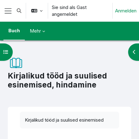
Zum Hauptinhalt
Sie sind als Gast
Anmelden
Sucheingabe umschalten
angemeldet
Website-Übersicht
Buch
Mehr
Kursindex öffnen
Blo
Kirjalikud tööd ja suulised
esinemised, hindamine
Abschlussbedingungen
Kirjalikud tööd ja suulised esinemised