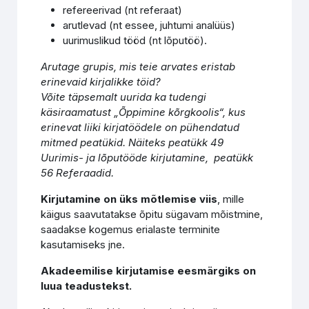
refereerivad (nt referaat)
arutlevad (nt essee, juhtumi analüüs)
uurimuslikud tööd (nt lõputöö).
Arutage grupis, mis teie arvates eristab
erinevaid kirjalikke töid?
Võite täpsemalt uurida ka tudengi
käsiraamatust „Õppimine kõrgkoolis“, kus
erinevat liiki kirjatöödele on pühendatud
mitmed peatükid. Näiteks peatükk 49
Uurimis- ja lõputööde kirjutamine, peatükk
56 Referaadid.
Kirjutamine on üks mõtlemise viis
, mille
käigus saavutatakse õpitu sügavam mõistmine,
saadakse kogemus erialaste terminite
kasutamiseks jne.
Akadeemilise kirjutamise eesmärgiks on
luua teadustekst.