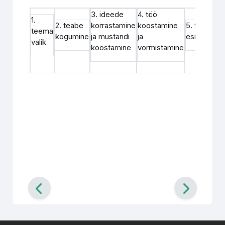
3. ideede
4. töö
1.
2. teabe
korrastamine
koostamine
5. töö
teema
kogumine
ja mustandi
ja
esitamine
valik
koostamine
vormistamine