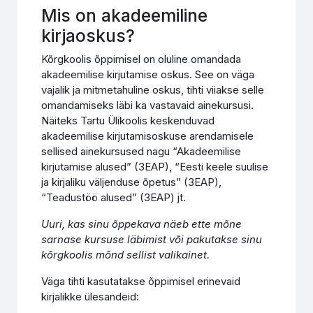
Mis on akadeemiline
kirjaoskus?
Kõrgkoolis õppimisel on oluline omandada
akadeemilise kirjutamise oskus. See on väga
vajalik ja mitmetahuline oskus, tihti viiakse selle
omandamiseks läbi ka vastavaid ainekursusi.
Näiteks Tartu Ülikoolis keskenduvad
akadeemilise kirjutamisoskuse arendamisele
sellised ainekursused nagu “Akadeemilise
kirjutamise alused” (3EAP), “Eesti keele suulise
ja kirjaliku väljenduse õpetus” (3EAP),
“Teadustöö alused” (3EAP) jt.
Uuri, kas sinu õppekava näeb ette mõne
sarnase kursuse läbimist või pakutakse sinu
kõrgkoolis mõnd sellist valikainet.
Väga tihti kasutatakse õppimisel erinevaid
kirjalikke ülesandeid: