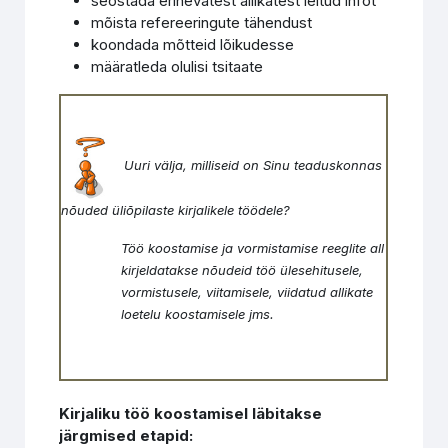
seostada erinevatest allikatest leitud infot
mõista refereeringute tähendust
koondada mõtteid lõikudesse
määratleda olulisi tsitaate
Uuri välja, milliseid on Sinu teaduskonnas
nõuded üliõpilaste kirjalikele töödele?
Töö koostamise ja vormistamise reeglite all
kirjeldatakse nõudeid töö ülesehitusele,
vormistusele, viitamisele, viidatud allikate
loetelu koostamisele jms.
Kirjaliku töö koostamisel läbitakse
järgmised etapid: