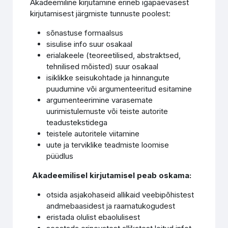
Akadeemiline kirjutamine erineb igapäevasest
kirjutamisest järgmiste tunnuste poolest:
sõnastuse formaalsus
sisulise info suur osakaal
erialakeele (teoreetilised, abstraktsed,
tehnilised mõisted) suur osakaal
isiklikke seisukohtade ja hinnangute
puudumine või argumenteeritud esitamine
argumenteerimine varasemate
uurimistulemuste või teiste autorite
teadustekstidega
teistele autoritele viitamine
uute ja terviklike teadmiste loomise
püüdlus
Akadeemilisel kirjutamisel peab oskama:
otsida asjakohaseid allikaid veebipõhistest
andmebaasidest ja raamatukogudest
eristada olulist ebaolulisest