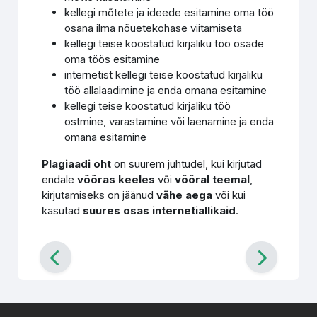
kellegi mõtete ja ideede esitamine oma töö
osana ilma nõuetekohase viitamiseta
kellegi teise koostatud kirjaliku töö osade
oma töös esitamine
internetist kellegi teise koostatud kirjaliku
töö allalaadimine ja enda omana esitamine
kellegi teise koostatud kirjaliku töö
ostmine, varastamine või laenamine ja enda
omana esitamine
Plagiaadi oht
on suurem juhtudel, kui kirjutad
endale
võõras keeles
või
võõral teemal
,
kirjutamiseks on jäänud
vähe aega
või kui
kasutad
suures osas internetiallikaid
.