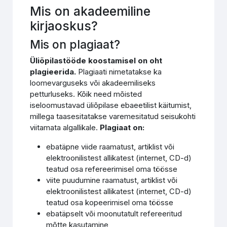
Mis on akadeemiline
kirjaoskus?
Mis on plagiaat?
Üliõpilastööde koostamisel on oht
plagieerida.
Plagiaati nimetatakse ka
loomevarguseks või akadeemiliseks
petturluseks. Kõik need mõisted
iseloomustavad üliõpilase ebaeetilist käitumist,
millega taasesitatakse varemesitatud seisukohti
viitamata algallikale.
Plagiaat on:
ebatäpne viide raamatust, artiklist või
elektroonilistest allikatest (internet, CD-d)
teatud osa refereerimisel oma töösse
viite puudumine raamatust, artiklist või
elektroonilistest allikatest (internet, CD-d)
teatud osa kopeerimisel oma töösse
ebatäpselt või moonutatult refereeritud
mõtte kasutamine