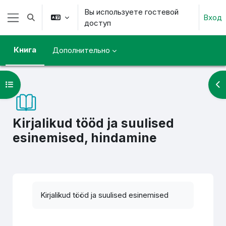
Перейти к основному содержанию
Вы используете гостевой
Вход
Изменить данные поисковой строки
доступ
Боковая панель
Книга
Дополнительно
Открыть оглавление курса
От
Kirjalikud tööd ja suulised
esinemised, hindamine
Требуемые условия завершения
Kirjalikud tööd ja suulised esinemised