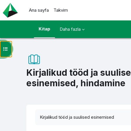
Ana içeriğe git
Ana sayfa
Takvim
Kitap
Daha fazla
Kurs dizinini aç
Kirjalikud tööd ja suulis
esinemised, hindamine
Tamamlama Gereklilikleri
Kirjalikud tööd ja suulised esinemised