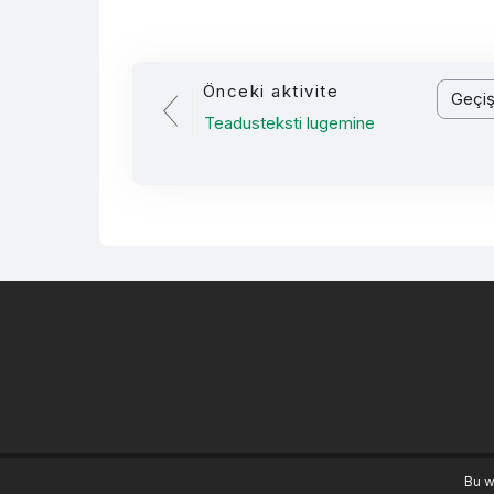
Önceki aktivite
Geçiş y
Teadusteksti lugemine
Bu w