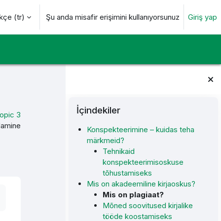
çe ‎(tr)‎
Şu anda misafir erişimini kullanıyorsunuz
Giriş yap
değiştir
Bloklar
İçindekiler 'yı atla
İçindekiler
opic 3
ndamine
Konspekteerimine – kuidas teha
märkmeid?
Tehnikaid
konspekteerimisoskuse
tõhustamiseks
Mis on akadeemiline kirjaoskus?
Mis on plagiaat?
Mõned soovitused kirjalike
tööde koostamiseks