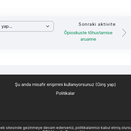
Sonraki aktivite
ap...
Õpioskuste tõhustamise
aruanne
Şu anda misafir erişimini kullanıyorsunuz (
Giriş yap
)
Politikalar
This theme was proudly developed by
eb sitesinde gezinmeye devam ederseniz, politikalarımızı kabul etmiş olurs