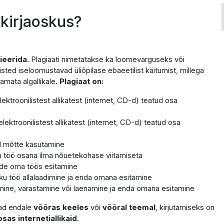
kirjaoskus?
ieerida.
Plagiaati nimetatakse ka loomevarguseks või
ted iseloomustavad üliõpilase ebaeetilist käitumist, millega
amata algallikale.
Plagiaat on:
lektroonilistest allikatest (internet, CD-d) teatud osa
elektroonilistest allikatest (internet, CD-d) teatud osa
ud mõtte kasutamine
a töö osana ilma nõuetekohase viitamiseta
sade oma töös esitamine
aliku töö allalaadimine ja enda omana esitamine
stmine, varastamine või laenamine ja enda omana esitamine
tad endale
võõras keeles
või
võõral teemal
, kirjutamiseks on
sas internetiallikaid
.