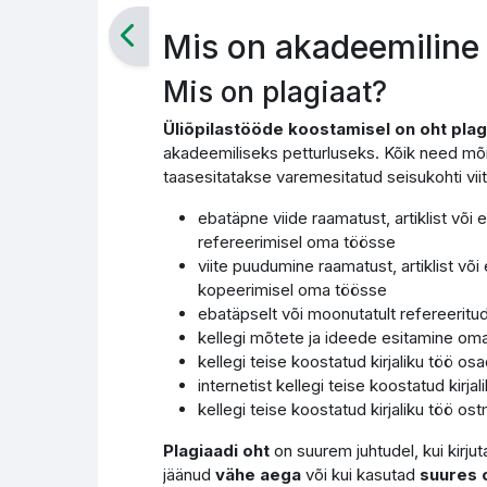
Mis on akadeemiline 
Mis on plagiaat?
Üliõpilastööde koostamisel on oht plag
akadeemiliseks petturluseks. Kõik need mõis
taasesitatakse varemesitatud seisukohti viit
ebatäpne viide raamatust, artiklist või e
refereerimisel oma töösse
viite puudumine raamatust, artiklist või 
kopeerimisel oma töösse
ebatäpselt või moonutatult refereerit
kellegi mõtete ja ideede esitamine om
kellegi teise koostatud kirjaliku töö o
internetist kellegi teise koostatud kirj
kellegi teise koostatud kirjaliku töö o
Plagiaadi oht
on suurem juhtudel, kui kirju
jäänud
vähe aega
või kui kasutad
suures o