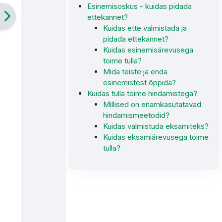
Esinemisoskus - kuidas pidada
ettekannet?
Kuidas ette valmistada ja
pidada ettekannet?
Kuidas esinemisärevusega
toime tulla?
Mida teiste ja enda
esinemistest õppida?
Kuidas tulla toime hindamistega?
Millised on enamkasutatavad
hindamismeetodid?
Kuidas valmistuda eksamiteks?
Kuidas eksamiärevusega toime
tulla?