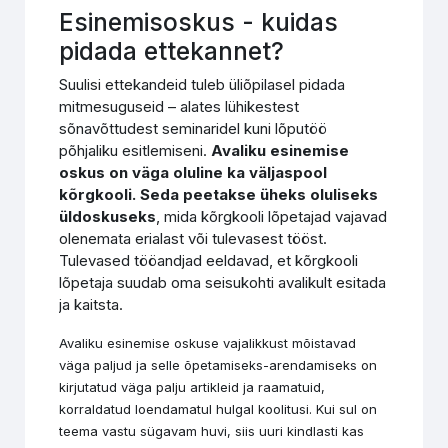
Esinemisoskus - kuidas
pidada ettekannet?
Suulisi ettekandeid tuleb üliõpilasel pidada
mitmesuguseid – alates lühikestest
sõnavõttudest seminaridel kuni lõputöö
põhjaliku esitlemiseni.
Avaliku esinemise
oskus
on
väga oluline ka väljaspool
kõrgkooli. Seda peetakse üheks oluliseks
üldoskuseks
, mida kõrgkooli lõpetajad vajavad
olenemata erialast või tulevasest tööst.
Tulevased tööandjad eeldavad, et kõrgkooli
lõpetaja suudab oma seisukohti avalikult esitada
ja kaitsta.
Avaliku esinemise oskuse vajalikkust mõistavad
väga paljud ja selle õpetamiseks-arendamiseks on
kirjutatud väga palju artikleid ja raamatuid,
korraldatud loendamatul hulgal koolitusi. Kui sul on
teema vastu sügavam huvi, siis uuri kindlasti kas