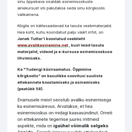
sinu õppekava sisaldab esinemisoskuste
ainekursust või pakutakse seda sinu kõrgkoolis
valikainena.
Kõigile on kättesaadavad ka tasuta veebimaterjalid.
Hea koht, kuhu koondatud palju väärt infot, on
Janek Tuttar’i koostatud veebileht
www.avalikesinemine.net
, kust leiad tasuta
materjalid, videod ja e-kursuse esinemisoskuse
lihvimiseks.
Ka "Tudengi käsiraamatus. Õppimine
kõrgkoolis” on kasulikke soovitusi suuliste
ettekannete koostamiseks ja esinemiseks
(peatükk 58).
Enamusele meist seostub avaliku esinemisega
ka esinemisärevus. Arvatakse, et hea
esinemisoskus on midagi kaasasündinut. Ometi
on ettekannete tegemise juures mitmeid
aspekte, mida on
igaühel võimalik selgeks