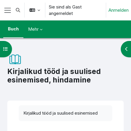
Zum Hauptinhalt
Sie sind als Gast
Anmelden
Sucheingabe umschalten
angemeldet
Website-Übersicht
Buch
Mehr
Kursindex öffnen
Blo
Kirjalikud tööd ja suulised
esinemised, hindamine
Abschlussbedingungen
Kirjalikud tööd ja suulised esinemised