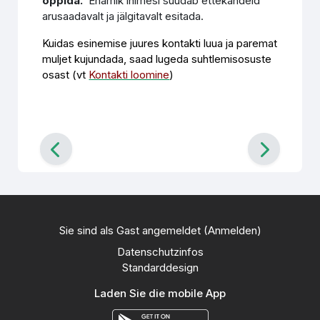
õppida.
Enamik inimesi suudab ettekandeid
arusaadavalt ja jälgitavalt esitada.
Kuidas esinemise juures kontakti luua ja paremat
muljet kujundada, saad lugeda suhtlemisosuste
osast (vt
Kontakti loomine
)
Sie sind als Gast angemeldet (
Anmelden
)
Datenschutzinfos
Standarddesign
Laden Sie die mobile App