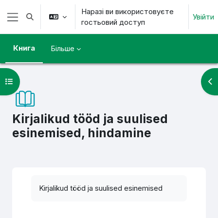
Перейти до головного вмісту
Наразі ви використовуєте
Увійти
Переключити введення пошуку
гостьовий доступ
Бокова панель
Книга
Більше
Відкритий покажчик курсу
Ві
Kirjalikud tööd ja suulised
esinemised, hindamine
Умови завершення
Kirjalikud tööd ja suulised esinemised