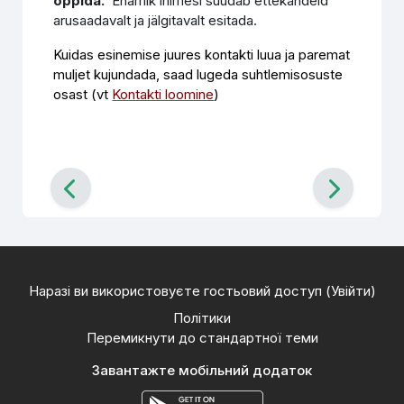
õppida.
Enamik inimesi suudab ettekandeid
arusaadavalt ja jälgitavalt esitada.
Kuidas esinemise juures kontakti luua ja paremat
muljet kujundada, saad lugeda suhtlemisosuste
osast (vt
Kontakti loomine
)
Наразі ви використовуєте гостьовий доступ (
Увійти
)
Політики
Перемикнути до стандартної теми
Завантажте мобільний додаток