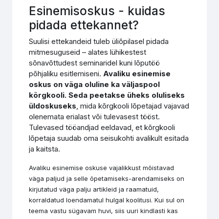
Esinemisoskus - kuidas
pidada ettekannet?
Suulisi ettekandeid tuleb üliõpilasel pidada
mitmesuguseid – alates lühikestest
sõnavõttudest seminaridel kuni lõputöö
põhjaliku esitlemiseni.
Avaliku esinemise
oskus
on
väga oluline ka väljaspool
kõrgkooli. Seda peetakse üheks oluliseks
üldoskuseks
, mida kõrgkooli lõpetajad vajavad
olenemata erialast või tulevasest tööst.
Tulevased tööandjad eeldavad, et kõrgkooli
lõpetaja suudab oma seisukohti avalikult esitada
ja kaitsta.
Avaliku esinemise oskuse vajalikkust mõistavad
väga paljud ja selle õpetamiseks-arendamiseks on
kirjutatud väga palju artikleid ja raamatuid,
korraldatud loendamatul hulgal koolitusi. Kui sul on
teema vastu sügavam huvi, siis uuri kindlasti kas