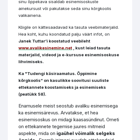
sinu õppekava sisaldab esinemisoskuste
ainekursust või pakutakse seda sinu kõrgkoolis
valikainena.
Kõigile on kättesaadavad ka tasuta veebimaterjalid.
Hea koht, kuhu koondatud palju väärt infot, on
Janek Tuttar’i koostatud veebileht
www.avalikesinemine.net
, kust leiad tasuta
materjalid, videod ja e-kursuse esinemisoskuse
lihvimiseks.
Ka "Tudengi käsiraamatus. Õppimine
kõrgkoolis” on kasulikke soovitusi suuliste
ettekannete koostamiseks ja esinemiseks
(peatükk 58).
Enamusele meist seostub avaliku esinemisega
ka esinemisärevus. Arvatakse, et hea
esinemisoskus on midagi kaasasündinut. Ometi
on ettekannete tegemise juures mitmeid
aspekte, mida on
igaühel võimalik selgeks