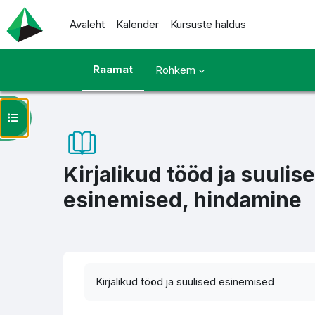
Jäta vahele peasisuni
Avaleht
Kalender
Kursuste haldus
Raamat
Rohkem
Ava kursuse sisukord
Kirjalikud tööd ja suulis
esinemised, hindamine
Lõpetamise nõuded
Kirjalikud tööd ja suulised esinemised