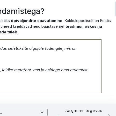
indamistega?
ektiks
õpiväljundite saavutamine
. Kokkuleppeliselt on Eestis
 st need kirjeldavad neid baastasemel
teadmisi, oskusi ja
ada tuleb
.
das seletaksite algajale tudengile, mis on
, leidke metafoor vms ja esitlege oma arvamust
Järgmine tegevus