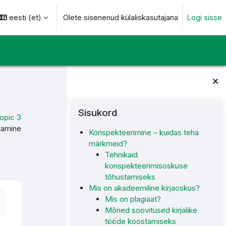
eesti ‎(et)‎
Olete sisenenud külaliskasutajana
Logi sisse
otsingu sisendi
Plokid
Jäta vahele Sisukord
Sisukord
opic 3
ndamine
Konspekteerimine – kuidas teha
märkmeid?
Tehnikaid
konspekteerimisoskuse
tõhustamiseks
Mis on akadeemiline kirjaoskus?
Mis on plagiaat?
Mõned soovitused kirjalike
tööde koostamiseks