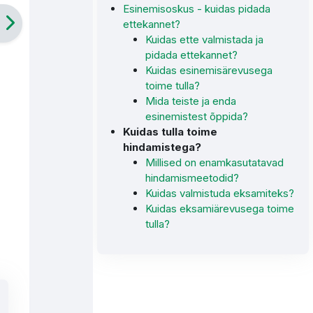
Esinemisoskus - kuidas pidada
ettekannet?
Kuidas ette valmistada ja
pidada ettekannet?
Kuidas esinemisärevusega
toime tulla?
Mida teiste ja enda
esinemistest õppida?
Kuidas tulla toime
hindamistega?
Millised on enamkasutatavad
hindamismeetodid?
Kuidas valmistuda eksamiteks?
Kuidas eksamiärevusega toime
tulla?