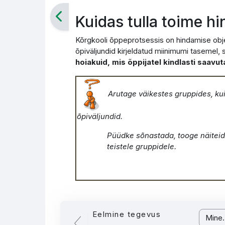
Kuidas tulla toime h
Kõrgkooli õppeprotsessis on hindamise obj
õpiväljundid kirjeldatud miinimumi tasemel,
hoiakuid, mis õppijatel kindlasti saavut
Arutage väikestes gruppides, kui
õpiväljundid.
Püüdke sõnastada, tooge näiteid
teistele gruppidele.
Eelmine tegevus
Mine...