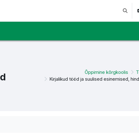
Lülitab 
Õppimine kõrgkoolis
T
ed
Kirjalikud tööd ja suulised esinemised, hi