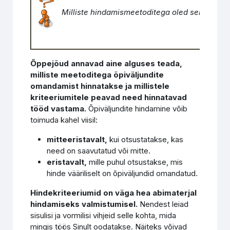
Milliste hindamismeetoditega oled seni kokk
Õppejõud annavad aine alguses teada,
milliste meetoditega õpiväljundite
omandamist hinnatakse ja millistele
kriteeriumitele peavad need hinnatavad
tööd vastama.
Õpiväljundite hindamine võib
toimuda kahel viisil:
mitteeristavalt,
kui otsustatakse, kas
need on saavutatud või mitte.
eristavalt,
mille puhul otsustakse, mis
hinde vääriliselt on õpiväljundid omandatud.
Hindekriteeriumid on väga hea abimaterjal
hindamiseks valmistumisel.
Nendest leiad
sisulisi ja vormilisi vihjeid selle kohta, mida
mingis töös Sinult oodatakse. Näiteks võivad