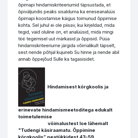
õpimapi hindamiskriteeriumid täpsustada, et
õpiväljundis peaks sisalduma ka eneseanalüüs
õpimapi koostamise käigus toimunud õppimise
kohta. Sel juhul ei ole piisav, kui kirjeldad, mida
tegid, vaid oluline on, et analüüsid, mida mingi
töö tegemisel uut märkasid ja õppisid. Püüa
hindamiskriteeriume järgida võimalikult täpselt,
sest nende põhjal kujuneb Su hinne ja nende abil
annab õppejõud Sulle ka tagasisidet.
Hindamisest kõrgkoolis ja
erinevate hindamismeetoditega edukalt
toimetulemise
võimalustest loe lähemalt
"Tudengi käsiraamatu. Õppimine
kõrgkoolis” peatükkidest 43-59.