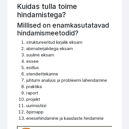
Kuidas tulla toime
hindamistega?
Millised on enamkasutatavad
hindamismeetodid?
struktureeritud kirjalik eksam
abimaterjalidega eksam
suuline eksam
essee
esitlus
stendiettekanne
juhtumi analüüs ja probleemi lahendamine
praktika
raport
projekt
uurimistöö
õpimapp
enesehindamine ja kaaslaste hindamine