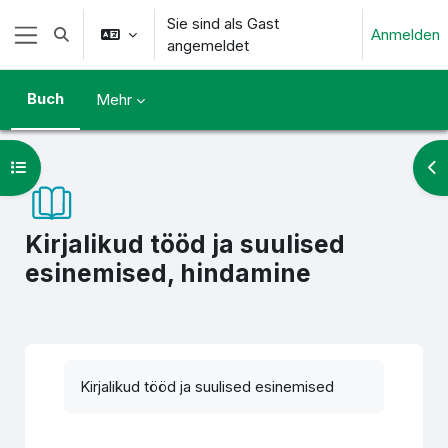
Zum Hauptinhalt
Sie sind als Gast
Anmelden
Sucheingabe umschalten
angemeldet
Website-Übersicht
Buch
Mehr
Kursindex öffnen
Blo
Kirjalikud tööd ja suulised
esinemised, hindamine
Abschlussbedingungen
Kirjalikud tööd ja suulised esinemised