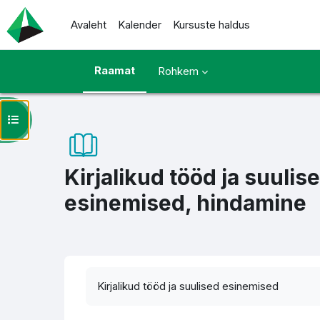
Jäta vahele peasisuni
Avaleht
Kalender
Kursuste haldus
Raamat
Rohkem
Ava kursuse sisukord
Kirjalikud tööd ja suulis
esinemised, hindamine
Lõpetamise nõuded
Kirjalikud tööd ja suulised esinemised