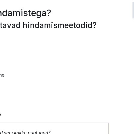
indamistega?
atavad hindamismeetodid?
ine
e
ed seni kokku puutunud?