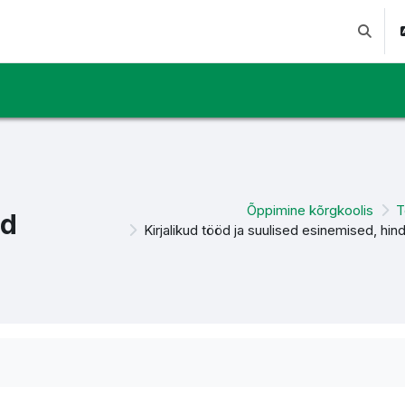
Lülitab 
Õppimine kõrgkoolis
T
ed
Kirjalikud tööd ja suulised esinemised, hi