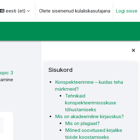
eesti ‎(et)‎
Olete sisenenud külaliskasutajana
Logi sisse
otsingu sisendi
Plokid
Jäta vahele Sisukord
Sisukord
opic 3
ndamine
Konspekteerimine – kuidas teha
märkmeid?
Tehnikaid
konspekteerimisoskuse
tõhustamiseks
Mis on akadeemiline kirjaoskus?
Mis on plagiaat?
Mõned soovitused kirjalike
tööde koostamiseks