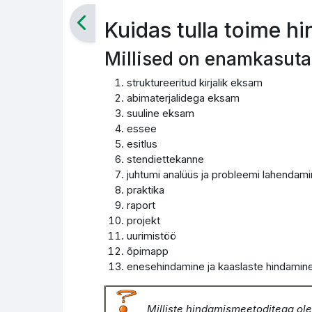
Kuidas tulla toime h
Millised on enamkasut
struktureeritud kirjalik eksam
abimaterjalidega eksam
suuline eksam
essee
esitlus
stendiettekanne
juhtumi analüüs ja probleemi lahendam
praktika
raport
projekt
uurimistöö
õpimapp
enesehindamine ja kaaslaste hindamin
Milliste hindamismeetoditega ol