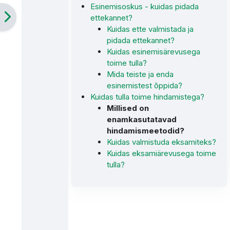
Esinemisoskus - kuidas pidada
ettekannet?
Kuidas ette valmistada ja
pidada ettekannet?
Kuidas esinemisärevusega
toime tulla?
Mida teiste ja enda
esinemistest õppida?
Kuidas tulla toime hindamistega?
Millised on
enamkasutatavad
hindamismeetodid?
Kuidas valmistuda eksamiteks?
Kuidas eksamiärevusega toime
tulla?