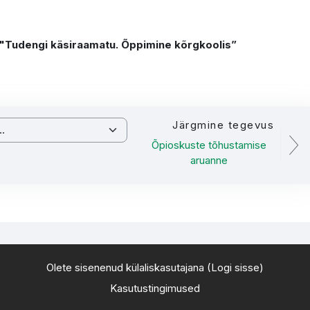
ngi käsiraamatu. Õppimine kõrgkoolis”
Järgmine tegevus
Õpioskuste tõhustamise
aruanne
Olete sisenenud külaliskasutajana (
Logi sisse
)
Kasutustingimused