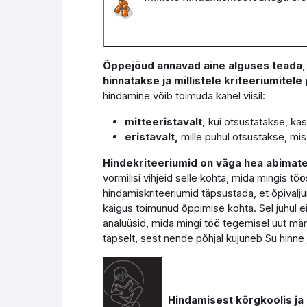
Õppejõud annavad aine alguses teada, 
hinnatakse ja millistele kriteeriumite
hindamine võib toimuda kahel viisil:
mitteeristavalt,
kui otsustatakse, kas
eristavalt,
mille puhul otsustakse, mis
Hindekriteeriumid on väga hea abimate
vormilisi vihjeid selle kohta, mida mingis t
hindamiskriteeriumid täpsustada, et õpivä
käigus toimunud õppimise kohta. Sel juhul ei o
analüüsid, mida mingi töö tegemisel uut märk
täpselt, sest nende põhjal kujuneb Su hinne 
Hindamisest kõrgkoolis ja