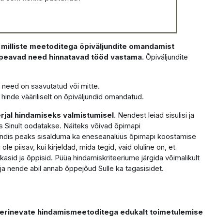
milliste meetoditega õpiväljundite omandamist
le peavad need hinnatavad tööd vastama.
Õpiväljundite
 need on saavutatud või mitte.
 hinde vääriliselt on õpiväljundid omandatud.
rjal hindamiseks valmistumisel.
Nendest leiad sisulisi ja
öös Sinult oodatakse. Näiteks võivad õpimapi
ljundis peaks sisalduma ka eneseanalüüs õpimapi koostamise
le piisav, kui kirjeldad, mida tegid, vaid oluline on, et
asid ja õppisid. Püüa hindamiskriteeriume järgida võimalikult
ja nende abil annab õppejõud Sulle ka tagasisidet.
 erinevate hindamismeetoditega edukalt toimetulemise