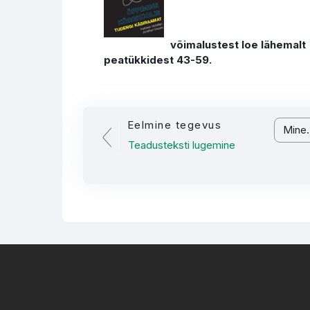
võimalustest loe lähemalt "Tude
peatükkidest 43-59.
Eelmine tegevus
Mine...
Teadusteksti lugemine