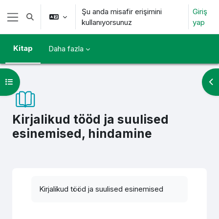
Ana içeriğe git
Şu anda misafir erişimini
Giriş
Arama girişini değiştir
kullanıyorsunuz
yap
Yan panel
Kitap
Daha fazla
Kurs dizinini aç
Bl
Kirjalikud tööd ja suulised
esinemised, hindamine
Tamamlama Gereklilikleri
Kirjalikud tööd ja suulised esinemised