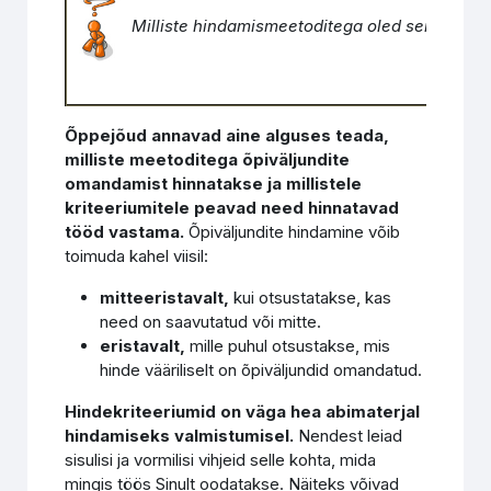
Milliste hindamismeetoditega oled seni kokk
Õppejõud annavad aine alguses teada,
milliste meetoditega õpiväljundite
omandamist hinnatakse ja millistele
kriteeriumitele peavad need hinnatavad
tööd vastama.
Õpiväljundite hindamine võib
toimuda kahel viisil:
mitteeristavalt,
kui otsustatakse, kas
need on saavutatud või mitte.
eristavalt,
mille puhul otsustakse, mis
hinde vääriliselt on õpiväljundid omandatud.
Hindekriteeriumid on väga hea abimaterjal
hindamiseks valmistumisel.
Nendest leiad
sisulisi ja vormilisi vihjeid selle kohta, mida
mingis töös Sinult oodatakse. Näiteks võivad