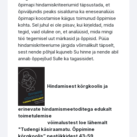
õpimapi hindamiskriteeriumid täpsustada, et
õpiväljundis peaks sisalduma ka eneseanalüüs
õpimapi koostamise käigus toimunud õppimise
kohta. Sel juhul ei ole piisav, kui kirjeldad, mida
tegid, vaid oluline on, et analüüsid, mida mingi
töö tegemisel uut märkasid ja õppisid. Püüa
hindamiskriteeriume järgida võimalikult täpselt,
sest nende põhjal kujuneb Su hinne ja nende abil
annab õppejõud Sulle ka tagasisidet.
Hindamisest kõrgkoolis ja
erinevate hindamismeetoditega edukalt
toimetulemise
võimalustest loe lähemalt
"Tudengi käsiraamatu. Õppimine
kõrgkoolis” peatükkidest 43-59.