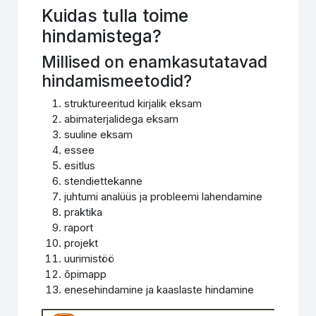
Kuidas tulla toime
hindamistega?
Millised on enamkasutatavad
hindamismeetodid?
struktureeritud kirjalik eksam
abimaterjalidega eksam
suuline eksam
essee
esitlus
stendiettekanne
juhtumi analüüs ja probleemi lahendamine
praktika
raport
projekt
uurimistöö
õpimapp
enesehindamine ja kaaslaste hindamine