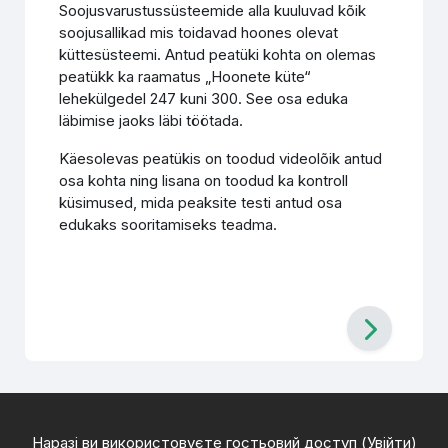
Soojusvarustussüsteemide alla kuuluvad kõik
soojusallikad mis toidavad hoones olevat
küttesüsteemi. Antud peatüki kohta on olemas
peatükk ka raamatus „Hoonete küte“
lehekülgedel 247 kuni 300. See osa eduka
läbimise jaoks läbi töötada.
Käesolevas peatükis on toodud videolõik antud
osa kohta ning lisana on toodud ka kontroll
küsimused, mida peaksite testi antud osa
edukaks sooritamiseks teadma.
Наразі ви використовуєте гостьовий доступ (
Увійти
)