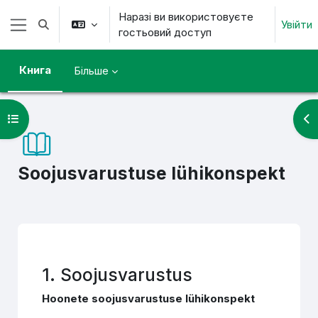
Перейти до головного вмісту
Наразі ви використовуєте
Увійти
Переключити введення пошуку
гостьовий доступ
Бокова панель
Книга
Більше
Відкритий покажчик курсу
Ві
Soojusvarustuse lühikonspekt
Умови завершення
1. Soojusvarustus
Hoonete soojusvarustuse lühikonspekt