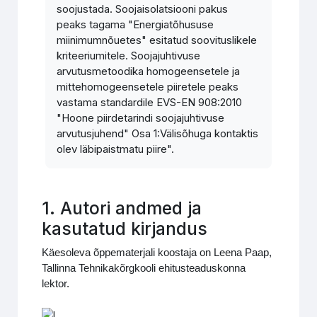
soojustada. Soojaisolatsiooni pakus
peaks tagama "Energiatõhususe
miinimumnõuetes" esitatud soovituslikele
kriteeriumitele. Soojajuhtivuse
arvutusmetoodika homogeensetele ja
mittehomogeensetele piiretele peaks
vastama standardile EVS-EN 908:2010
"Hoone piirdetarindi soojajuhtivuse
arvutusjuhend" Osa 1:Välisõhuga kontaktis
olev läbipaistmatu piire".
1. Autori andmed ja
kasutatud kirjandus
Käesoleva õppematerjali koostaja on Leena Paap,
Tallinna Tehnikakõrgkooli ehitusteaduskonna
lektor.