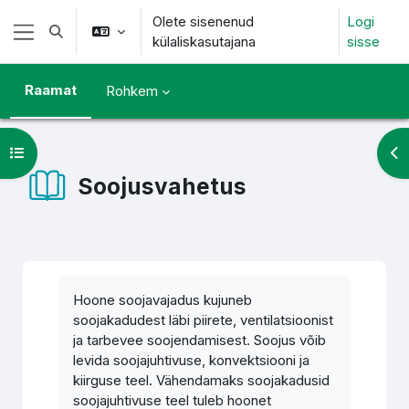
Jäta vahele peasisuni
Olete sisenenud
Logi
Lülitab otsingu sisendi
külaliskasutajana
sisse
Küljepaneel
Raamat
Rohkem
Ava kursuse sisukord
Ava
Soojusvahetus
Lõpetamise nõuded
Hoone soojavajadus kujuneb
soojakadudest läbi piirete, ventilatsioonist
ja tarbevee soojendamisest. Soojus võib
levida soojajuhtivuse, konvektsiooni ja
kiirguse teel. Vähendamaks soojakadusid
soojajuhtivuse teel tuleb hoonet