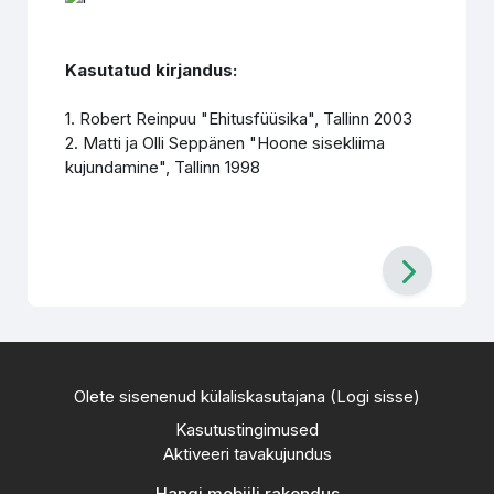
Kasutatud kirjandus:
1. Robert Reinpuu "Ehitusfüüsika", Tallinn 2003
2. Matti ja Olli Seppänen "Hoone sisekliima
kujundamine", Tallinn 1998
Olete sisenenud külaliskasutajana (
Logi sisse
)
Kasutustingimused
Aktiveeri tavakujundus
Hangi mobiili rakendus