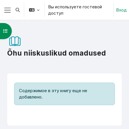
Перейти к основному содержанию
Вы используете гостевой
Вход
Изменить данные поисковой строки
доступ
Боковая панель
Открыть оглавление курса
Õhu niiskuslikud omadused
Требуемые условия завершения
Содержимое в эту книгу еще не
добавлено.