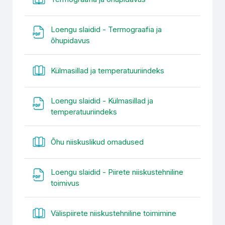
Loengu slaidid - Termograafia ja
Fail
õhupidavus
Raamat
Külmasillad ja temperatuuriindeks
Loengu slaidid - Külmasillad ja
Fail
temperatuuriindeks
Raamat
Õhu niiskuslikud omadused
Loengu slaidid - Piirete niiskustehniline
Fail
toimivus
Raamat
Välispiirete niiskustehniline toimimine