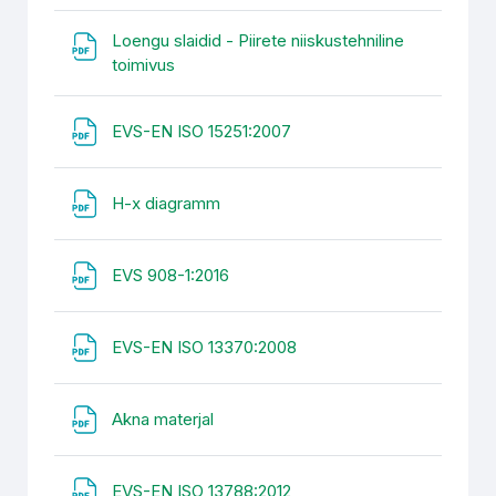
Loengu slaidid - Piirete niiskustehniline
Fail
toimivus
Fail
EVS-EN ISO 15251:2007
Fail
H-x diagramm
Fail
EVS 908-1:2016
Fail
EVS-EN ISO 13370:2008
Fail
Akna materjal
Fail
EVS-EN ISO 13788:2012