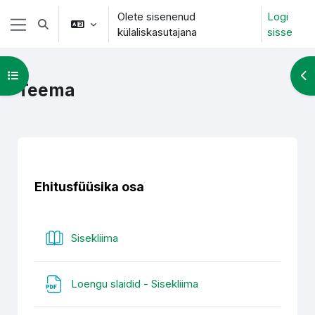
Jäta vahele peasisuni
Olete sisenenud
Logi
Lülitab otsingu sisendi
külaliskasutajana
sisse
Küljepaneel
Ava kursuse sisukord
Ava
Teema
Section outline
Ehitusfüüsika osa
Raamat
Sisekliima
Fail
Loengu slaidid - Sisekliima