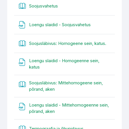
Raamat
Soojusvahetus
Fail
Loengu slaidid - Soojusvahetus
Raamat
Soojusläbivus: Homogeene sein, katus.
Loengu slaidid - Homogeenne sein,
Fail
katus
Soojusläbivus: Mittehomogeene sein,
Raamat
põrand, aken
Loengu slaidid - Mittehomogeenne sein,
Fail
põrand, aken
Raamat
Termograafia ja õhupidavus