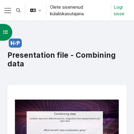
Jäta vahele peasisuni
Olete sisenenud
Logi
Lülitab otsingu sisendi
külaliskasutajana
sisse
Küljepaneel
Ava kursuse sisukord
Presentation file - Combining
data
Lõpetamise nõuded