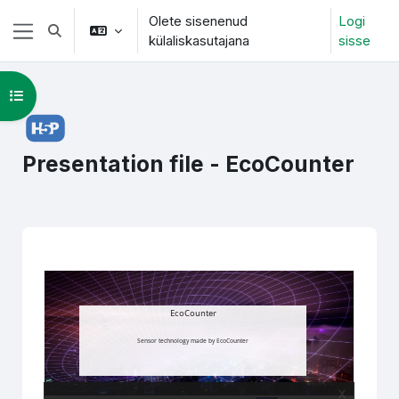
Jäta vahele peasisuni
Olete sisenenud
Logi
Lülitab otsingu sisendi
külaliskasutajana
sisse
Küljepaneel
Ava kursuse sisukord
Presentation file - EcoCounter
Lõpetamise nõuded