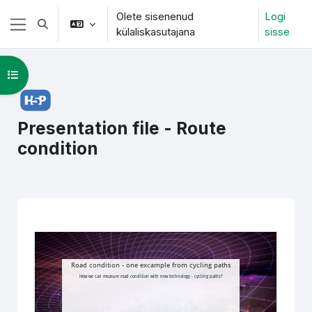
Jäta vahele peasisuni
Olete sisenenud
Logi
Lülitab otsingu sisendi
külaliskasutajana
sisse
Küljepaneel
Ava kursuse sisukord
Presentation file - Route
condition
Lõpetamise nõuded