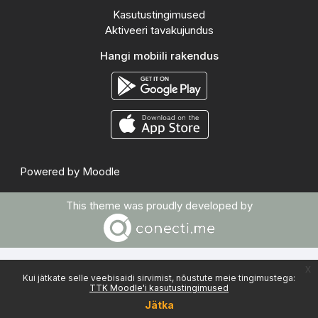
Kasutustingimused
Aktiveeri tavakujundus
Hangi mobiili rakendus
Powered by
Moodle
This theme was proudly developed by
x
Kui jätkate selle veebisaidi sirvimist, nõustute meie tingimustega:
TTK Moodle'i kasutustingimused
Jätka