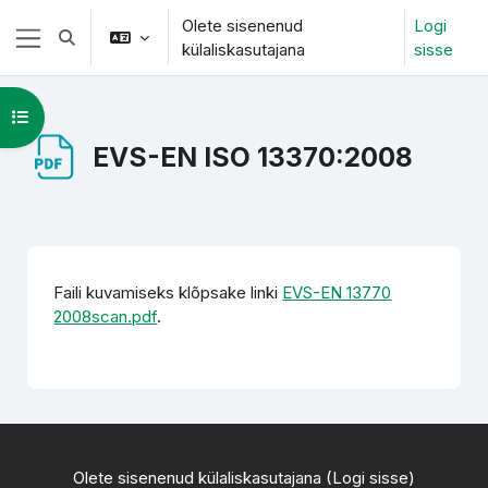
Jäta vahele peasisuni
Olete sisenenud
Logi
Lülitab otsingu sisendi
külaliskasutajana
sisse
Küljepaneel
Ava kursuse sisukord
EVS-EN ISO 13370:2008
Lõpetamise nõuded
Faili kuvamiseks klõpsake linki
EVS-EN 13770
2008scan.pdf
.
Olete sisenenud külaliskasutajana (
Logi sisse
)