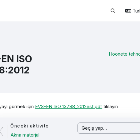
Türk
Arama girişini 
Hoonete tehno
EN ISO
8:2012
mamlama Gereklilikleri
ayı görmek için
EVS-EN ISO 13788_2012est.pdf
tıklayın
Önceki aktivite
Geçiş yap...
Akna materjal