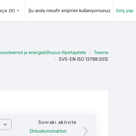
çe ‎(tr)‎
Şu anda misafir erişimini kullanıyorsunuz
Giriş yap
değiştir
süsteemid ja energiatõhusus lõpetajatele
Teema
EVS-EN ISO 13788:2012
Sonraki aktivite
Ehituskonstruktori