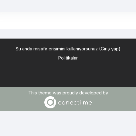
Şu anda misafir erişimini kullanıyorsunuz (
Giriş yap
)
Politikalar
This theme was proudly developed by