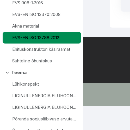
EVS 908-1:2016
EVS-EN ISO 13370:2008
Akna materjal
EVS-EN ISO 13788:2012
Ehituskonstruktori käsiraamat
Suhteline õhuniiskus
Teema
Daralt
Lühikonspekt
LIGINULLENERGIA ELUHOONED- VÄIKEMAJAD
LIGINULLENERGIA ELUHOONED RIDA- JA KORTERELAMUD
Põranda soojusläbivuse arvutamine