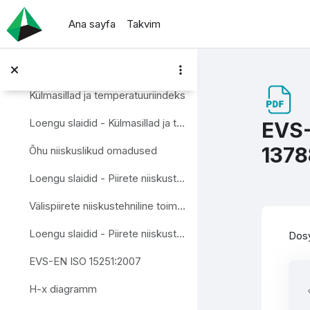
Ana içeriğe git
Loengu slaidid - Mittehomogeenne sein, põrand, aken
Ana sayfa
Takvim
Termograafia ja õhupidavus
Loengu slaidid - Termograafia ja õhupidavus
Külmasillad ja temperatuuriindeks
Loengu slaidid - Külmasillad ja temperatuuriindeks
EVS-
1378
Õhu niiskuslikud omadused
Loengu slaidid - Piirete niiskustehniline toimivus
Välispiirete niiskustehniline toimimine
Ta
Loengu slaidid - Piirete niiskustehniline toimivus
Dosy
EVS-EN ISO 15251:2007
H-x diagramm