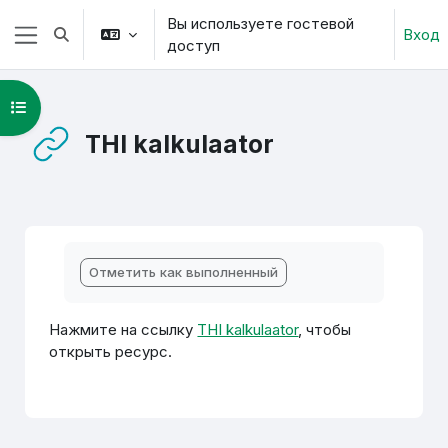
Перейти к основному содержанию
Вы используете гостевой
Вход
Изменить данные поисковой строки
доступ
Боковая панель
Открыть оглавление курса
THI kalkulaator
Требуемые условия завершения
Отметить как выполненный
Нажмите на ссылку
THI kalkulaator
, чтобы
открыть ресурс.