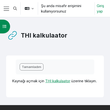
Ana içeriğe git
Şu anda misafir erişimini
Giriş
Arama girişini değiştir
kullanıyorsunuz
yap
Yan panel
Kurs dizinini aç
THI kalkulaator
Tamamlama Gereklilikleri
Tamamladım
Kaynağı açmak için
THI kalkulaator
üzerine tıklayın.