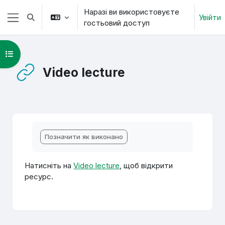
Перейти до головного вмісту
Наразі ви використовуєте
Увійти
Переключити введення пошуку
гостьовий доступ
Бокова панель
Відкритий покажчик курсу
Video lecture
Умови завершення
Позначити як виконано
Натисніть на
Video lecture
, щоб відкрити
ресурс.